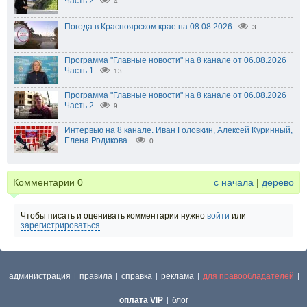
Часть 2
4
Погода в Красноярском крае на 08.08.2026
3
Программа "Главные новости" на 8 канале от 06.08.2026
Часть 1
13
Программа "Главные новости" на 8 канале от 06.08.2026
Часть 2
9
Интервью на 8 канале. Иван Головкин, Алексей Куринный,
Елена Родикова.
0
Комментарии
0
с начала
|
дерево
Чтобы писать и оценивать комментарии нужно
войти
или
зарегистрироваться
администрация
правила
справка
реклама
для правообладателей
|
|
|
|
|
оплата VIP
блог
|