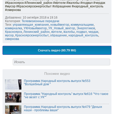
#Красноярск #Ленинский_район #жители #жалобы #подвал #чердак
#мусор #Красноярскэнергосбыт #обращение #народный_контроль
#смирнова
Добавлено: 10 октября 2018 в 19:16
Категория:
Телевизионные передачи
Теги:
управляющая_компания
,
новыйвектор
,
коммунальщики
,
коммуналка
,
УКНовыйвектор
,
УК_Новый_вектор
,
Энергетиков
,
Красноярск
,
Ленинский_район
,
жители
,
жалобы
,
подвал
,
чердак
,
мусор
,
Красноярскэнергосбыт
,
обращение
,
народный_контроль
,
смирнова
Скачать видео (80.79 Мб)
Похожее видео
Программа Народный контроль выпуск №553
"Волшебный дом "
Программа "Народный контроль" выпуск №616 "Что такое
"не везёт с УК""
Программа Народный контроль выпуск №479 "Деньги
наши - проблемы ваши"