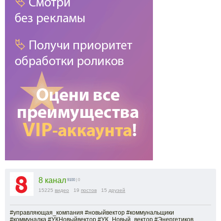
8 канал
9100
| 0
15225
видео
19
постов
15
друзей
#управляющая_компания #новыйвектор #коммунальщики
#коммуналка #УКНовыйвектор #УК_Новый_вектор #Энергетиков