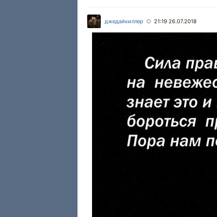
джедайкиллер
21:19 26.07.2018
○