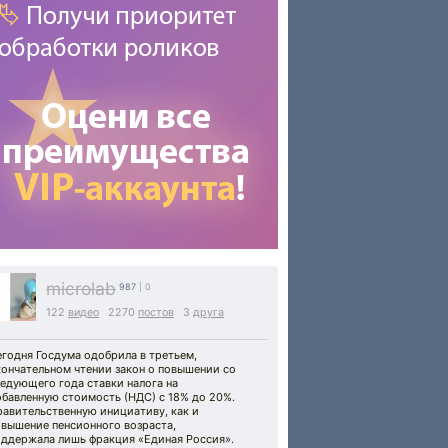
microlab
987
| 0
122
видео
2270
постов
3
друга
годня Госдума одобрила в третьем,
кончательном чтении закон о повышении со
едующего года ставки налога на
обавленную стоимость (НДС) с 18% до 20%.
равительственную инициативу, как и
овышение пенсионного возраста,
оддержала лишь фракция «Единая Россия».