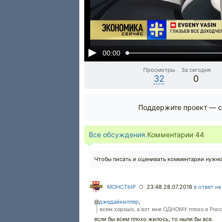
00:00
Просмотры
За сегодня
32
0
Поддержите проект — с
Все обсуждения.
Комментарии
44
Чтобы писать и оценивать комментарии нужн
MOHCTbIP
23:48 28.07.2018
в ответ н
○
@
джедайкиллер
,
всем хорошо, а вот мне ОДНОМУ плохо в Росс
если бы всем плохо жилось, то ныли бы все.