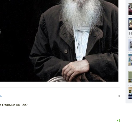
5
 ↓
0
и Сталина нашёл?
+1