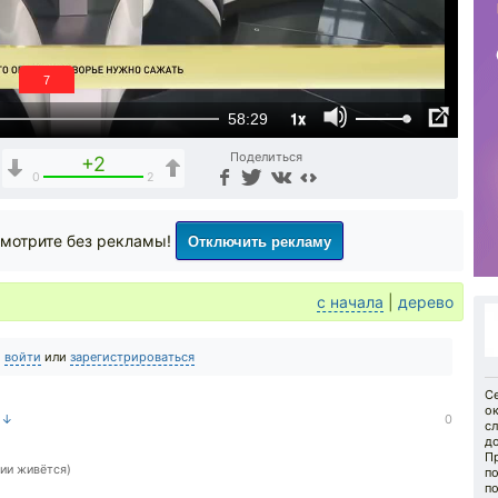
6
1x
58:29
Поделиться
+2
0
2
Отключить рекламу
мотрите без рекламы!
с начала
|
дерево
о
войти
или
зарегистрироваться
Се
о
а ↓
0
сл
д
П
ии живётся)
п
п