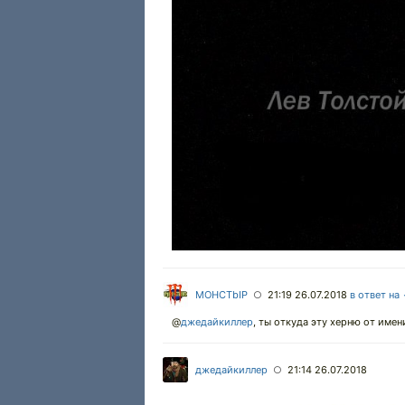
MOHCTbIP
21:19 26.07.2018
в ответ на
○
@
джедайкиллер
,
ты откуда эту херню от имен
джедайкиллер
21:14 26.07.2018
○