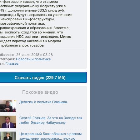
нфин рассчитывает, что эта мера
беспечит федеральному бюджету уже в
19 г. дополнительные 633,5 млрд руб.
опдоходы будут направлены на увеличение
инансирования инфраструктуры,
емографической политики,
равоохранения и образования. Вместе с
м, эксперты сходятся во мнении, что
овышение НДС разгонит инфляцию. Минэк
жидает переход населения к модели
отребления впрок товаров
бавлено: 26 июля 2018 в 08:28
тегория:
Новости и политика
ги:
Глазьев
Скачать видео (229.7 Мб)
Похожее видео
Делягин о попытке Глазьева.
Сергей Глазьев. За что на Западе так
любят Эльвиру Набиуллину
Центральный Банк обвинил в резком
замедлении экономики... плохую