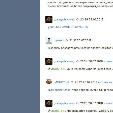
а если ты один (с со-товарищами) ноешь, дела
смени погоняло на более подходящее, наприме
джедайкиллер
23:39 28.07.2018
○
youtu.be/i-0WdIb6Gms?t=626
speexz
21:31 26.07.2018
○
В зрелом возрасте начинает проявляться стар
джедайкиллер
21:24 26.07.2018
в отве
○
@
MOHCTbIP
,
конечно всем хорошо, а вот мне
MOHCTbIP
21:22 26.07.2018
в ответ на
○
@
джедайкиллер
,
тебе херово жить? так и гово
джедайкиллер
21:20 26.07.2018
в отве
○
@
MOHCTbIP
,
просвещайся дорогой. Дорогу о