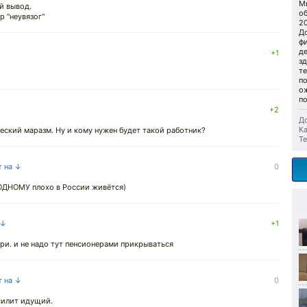
Ми
й вывод.
о
р "неувязог"
20
Д
ф
д
+1
зд
те
п
о
п
+2
До
Ка
ческий маразм. Ну и кому нужен будет такой работник?
Те
т на ↓
0
 ОДНОМУ плохо в России живётся)
 ↓
+1
ри. и не надо тут пенсионерами прикрываться
т на ↓
0
силит идущий.