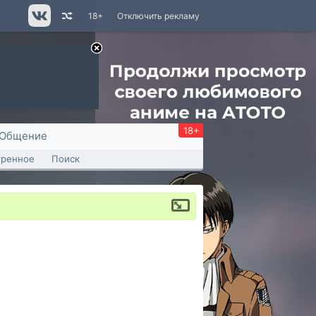
18+
Отключить рекламу
18+
Общение
тренное
Поиск