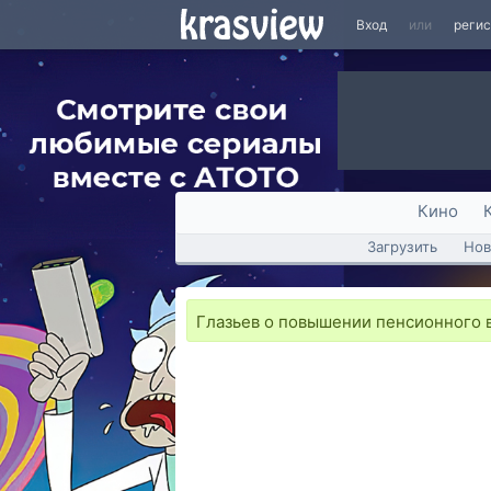
Вход
или
реги
Кино
Загрузить
Нов
Глазьев о повышении пенсионного 