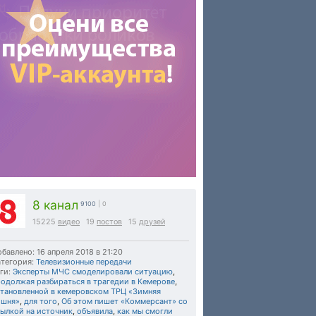
8 канал
9100
| 0
15225
видео
19
постов
15
друзей
бавлено: 16 апреля 2018 в 21:20
тегория:
Телевизионные передачи
ги:
Эксперты МЧС смоделировали ситуацию
,
родолжая разбираться в трагедии в Кемерове
,
становленной в кемеровском ТРЦ «Зимняя
ишня»
,
для того
,
Об этом пишет «Коммерсант» со
сылкой на источник
,
объявила
,
как мы смогли