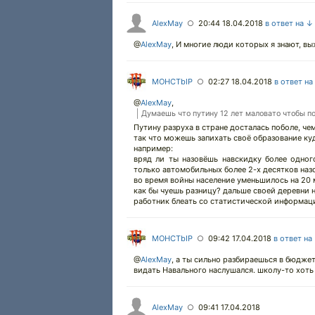
AlexMay
20:44 18.04.2018
в ответ на ↓
○
@
AlexMay
,
И многие люди которых я знают, выж
MOHCTbIP
02:27 18.04.2018
в ответ на
○
@
AlexMay
,
Думаешь что путину 12 лет маловато чтобы п
Путину разруха в стране досталась поболе, че
так что можешь запихать своё образование ку
например:
вряд ли ты назовёшь навскидку более одног
только автомобильных более 2-х десятков наз
во время войны население уменьшилось на 20 мл
как бы чуешь разницу? дальше своей деревни 
работник блеать со статистической информац
MOHCTbIP
09:42 17.04.2018
в ответ на
○
@
AlexMay
,
а ты сильно разбираешься в бюдже
видать Навального наслушался. школу-то хоть
AlexMay
09:41 17.04.2018
○