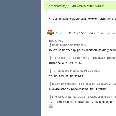
Все обсуждения.
Комментарии
5
Чтобы писать и оценивать комментарии нужн
MOHCTbIP
22:50 18.04.2018
в ответ н
○
@
AlexMay
,
против цифр не попрёшь
никто не против цифр. вываливай, какие у тебя
такие как ты только и могут про 45й и про 90
интересно, в чём чушь?
тут он обосрался по всем фронтам.
точно-точно!!! по каким?
В других странах чё то не сыпятся заводы так 
а какие заводы рассыпались при Путине?
И многие люди которых я знают, выживают не 
тут один человек чоткую картинку нашёл по э