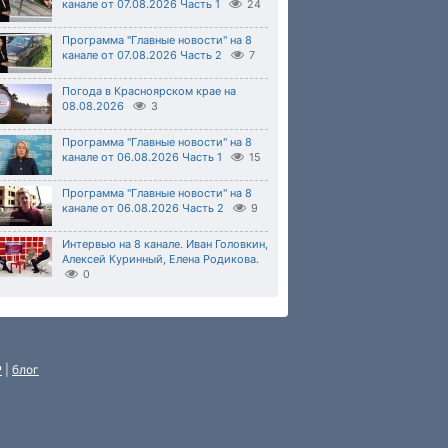
канале от 07.08.2026 Часть 1
24
Программа "Главные новости" на 8
канале от 07.08.2026 Часть 2
7
Погода в Красноярском крае на
08.08.2026
3
Программа "Главные новости" на 8
канале от 06.08.2026 Часть 1
15
Программа "Главные новости" на 8
канале от 06.08.2026 Часть 2
9
Интервью на 8 канале. Иван Головкин,
Алексей Куринный, Елена Родикова.
0
P
|
блог