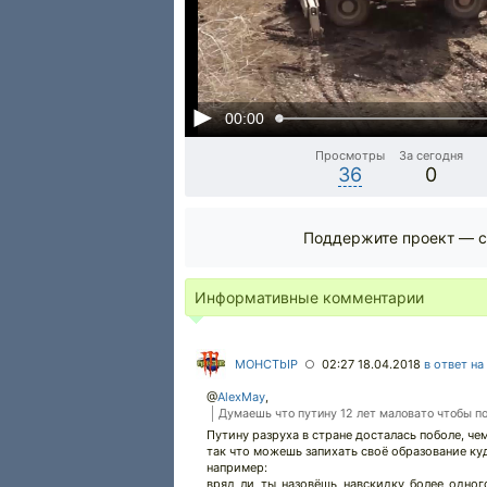
00:00
Просмотры
За сегодня
36
0
Поддержите проект — с
Информативные комментарии
MOHCTbIP
02:27 18.04.2018
в ответ на
○
@
AlexMay
,
Думаешь что путину 12 лет маловато чтобы п
Путину разруха в стране досталась поболе, че
так что можешь запихать своё образование ку
например:
вряд ли ты назовёшь навскидку более одног