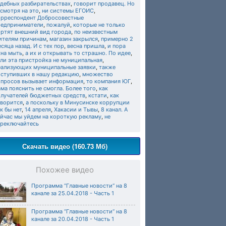
удебных разбирательствах
,
говорит продавец. Но
смотря на это
,
ни системы ЕГОИС
,
орреспондент Добросовестные
редприниматели
,
пожалуй
,
которые не только
ортят внешний вид города
,
по неизвестным
ителям причинам
,
магазин закрылся
,
примерно 2
сяца назад. И с тех пор
,
весна пришла
,
и пора
кна мыть
,
а их и открывать то страшно. По идее
,
ли эта пристройка не муниципальная
,
еализующих муниципальные заявки
,
также
оступивших в нашу редакцию
,
множество
опросов вызывает информация
,
то компания ЮГ
,
ма пояснить не смогла. Более того
,
как
олучателей бюджетных средств
,
кстати
,
как
оворится
,
а поскольку в Минусинске коррупции
к бы нет
,
14 апреля
,
Хакасии и Тывы
,
8 канал. А
ейчас мы уйдем на короткую рекламу
,
не
ереключайтесь
Скачать видео (160.73 Мб)
Похожее видео
Программа “Главные новости“ на 8
канале за 25.04.2018 - Часть 1
Программа “Главные новости“ на 8
канале за 20.04.2018 - Часть 1