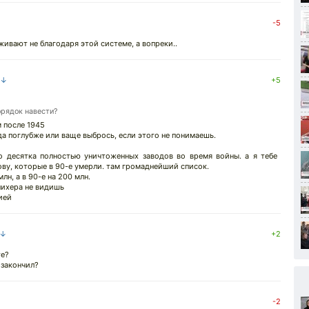
-5
ивают не благодаря этой системе, а вопреки..
 ↓
+5
орядок навести?
м после 1945
да поглубже или ваще выбрось, если этого не понимаешь.
о десятка полностью уничтоженных заводов во время войны. а я тебе
ову, которые в 90-е умерли. там громаднейший список.
н, а в 90-е на 200 млн.
нихера не видишь
ией
 ↓
+2
те?
 закончил?
-2