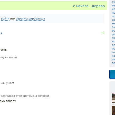
с
с начала
|
дерево
не
к
п
п
о
войти
или
зарегистрироваться
ж
ме
о
ес
а ↓
+3
р
п
в
да
п
 есть.
г
ка
е чушь нести
с
п
как у нас!
благодаря этой системе, а вопреки..
тому поводу