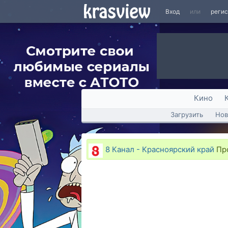
Вход
или
реги
Кино
Загрузить
Нов
8 Канал - Красноярский край
Про