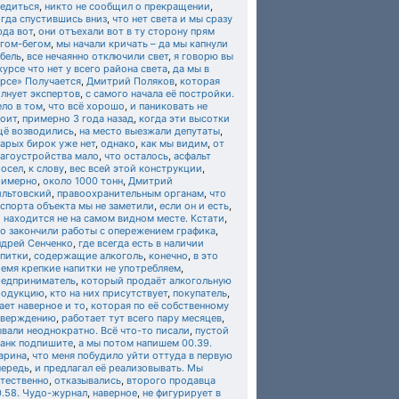
бедиться
,
никто не сообщил о прекращении
,
гда спустившись вниз
,
что нет света и мы сразу
юда вот
,
они отъехали вот в ту сторону прям
егом-бегом
,
мы начали кричать – да мы капнули
бель
,
все нечаянно отключили свет
,
я говорю вы
курсе что нет у всего района света
,
да мы в
урсе» Получается
,
Дмитрий Поляков
,
которая
лнует экспертов
,
с самого начала её постройки.
ло в том
,
что всё хорошо
,
и паниковать не
тоит
,
примерно 3 года назад
,
когда эти высотки
щё возводились
,
на место выезжали депутаты
,
арых бирок уже нет
,
однако
,
как мы видим
,
от
лагоустройства мало
,
что осталось
,
асфальт
росел
,
к слову
,
вес всей этой конструкции
,
римерно
,
около 1000 тонн
,
Дмитрий
ильтовский
,
правоохранительным органам
,
что
спорта объекта мы не заметили
,
если он и есть
,
 находится не на самом видном месте. Кстати
,
то закончили работы с опережением графика
,
ндрей Сенченко
,
где всегда есть в наличии
апитки
,
содержащие алкоголь
,
конечно
,
в это
емя крепкие напитки не употребляем
,
редприниматель
,
который продаёт алкогольную
родукцию
,
кто на них присутствует
,
покупатель
,
ает наверное и то
,
которая по её собственному
тверждению
,
работает тут всего пару месяцев
,
вали неоднократно. Всё что-то писали
,
пустой
ланк подпишите
,
а мы потом напишем 00.39.
арина
,
что меня побудило уйти оттуда в первую
чередь
,
и предлагал её реализовывать. Мы
стественно
,
отказывались
,
второго продавца
0.58. Чудо-журнал
,
наверное
,
не фигурирует в