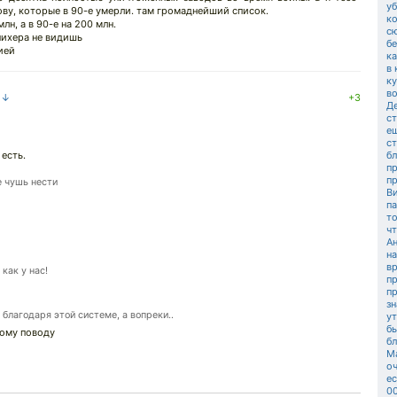
у
ову, которые в 90-е умерли. там громаднейший список.
ко
н, а в 90-е на 200 млн.
с
нихера не видишь
б
ией
ка
в 
к
во
а ↓
+3
Де
с
е
ст
 есть.
б
п
п
е чушь нести
В
па
то
ч
А
н
вр
как у нас!
п
п
зн
благодаря этой системе, а вопреки..
у
бы
тому поводу
б
М
о
е
0