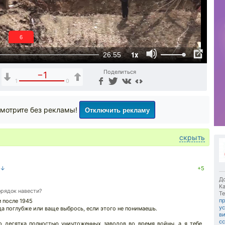
5
1x
26:55
Поделиться
−1
1
0
Отключить рекламу
мотрите без рекламы!
скрыть
 ↓
+5
До
Ка
орядок навести?
Те
п
м после 1945
у
да поглубже или ваще выбрось, если этого не понимаешь.
в
с
о десятка полностью уничтоженных заводов во время войны. а я тебе