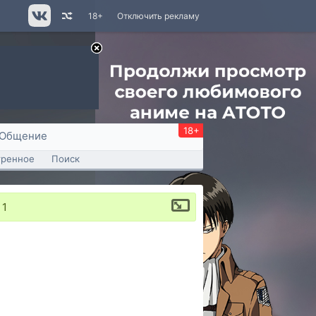
18+
Отключить рекламу
18+
Общение
тренное
Поиск
 1