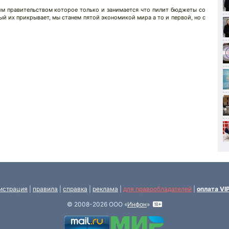
им правительством которое только и занимается что пилит бюджеты со
 их прикрывает, мы станем пятой экономикой мира а то и первой, но с
истрация
|
правила
|
справка
|
реклама
|
для правообладателей
|
оплата VI
© 2008-2026 ООО «
Инфон
»