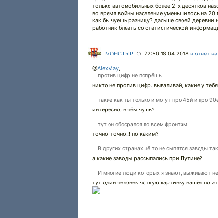
только автомобильных более 2-х десятков наз
во время войны население уменьшилось на 20 мл
как бы чуешь разницу? дальше своей деревни 
работник блеать со статистической информац
MOHCTbIP
22:50 18.04.2018
в ответ н
○
@
AlexMay
,
против цифр не попрёшь
никто не против цифр. вываливай, какие у тебя
такие как ты только и могут про 45й и про 90
интересно, в чём чушь?
тут он обосрался по всем фронтам.
точно-точно!!! по каким?
В других странах чё то не сыпятся заводы так 
а какие заводы рассыпались при Путине?
И многие люди которых я знают, выживают не 
тут один человек чоткую картинку нашёл по э