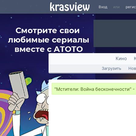
Вход
или
реги
Кино
Загрузить
Нов
"Мстители: Война бесконечности" 