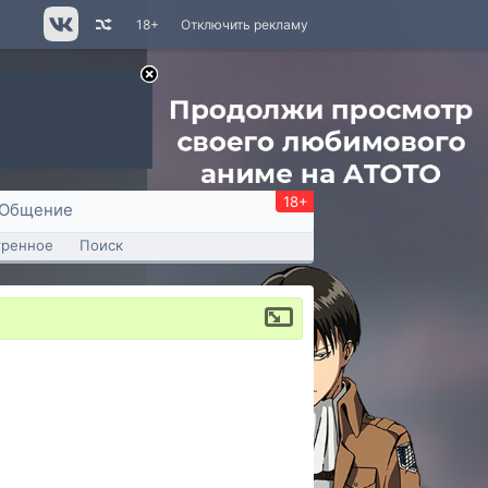
18+
Отключить рекламу
18+
Общение
тренное
Поиск