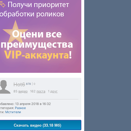
Hot6
878
| 0
85
видео
162
поста
1
друг
бавлено: 13 апреля 2018 в 16:32
тегория:
Разное
ги:
Мстители
Скачать видео (33.18 Мб)