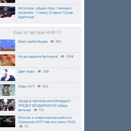
Мстители, общий сбор / Avengers
Assemble - 1 сезон, 6 серия "Супер
Адаптоид"
Еще от автора Hot6
85
Mario battle Royale
182
Когда надоела бытовуха!
1268
Дает жару
288
Олды тут?
322
ЛЮДИ В ЧЕРНОМ ИНТЕРНЭШНЛ -
ПРЕДЕЛ БЕЗДАРНОСТИ (обзор
фильма)
113
Монтаж и операторская работа в
Cyberpunk 2077. Как это снято 10\10
73