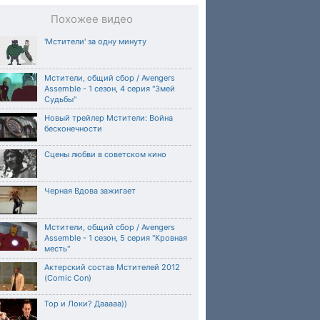
Похожее видео
'Мстители' за одну минуту
Мстители, общий сбор / Avengers
Assemble - 1 сезон, 4 серия "Змей
Судьбы"
Новый трейлер Мстители: Война
бесконечности
Сцены любви в советском кино
Черная Вдова зажигает
Мстители, общий сбор / Avengers
Assemble - 1 сезон, 5 серия "Кровная
месть"
Актерский состав Мстителей 2012
(Comic Con)
Тор и Локи? Дааааа))