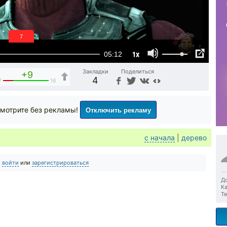
6
1x
05:12
Закладки
Поделиться
+9
4
7
16
Отключить рекламу
мотрите без рекламы!
с начала
|
дерево
о
войти
или
зарегистрироваться
До
Ка
Те