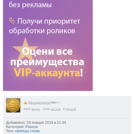
★
Numizmat
56927
| 0
3495
видео
6389
постов
8
друзей
Добавлено: 29 января 2018 в 21:44
Категория:
Разное
Теги:
свобода слова