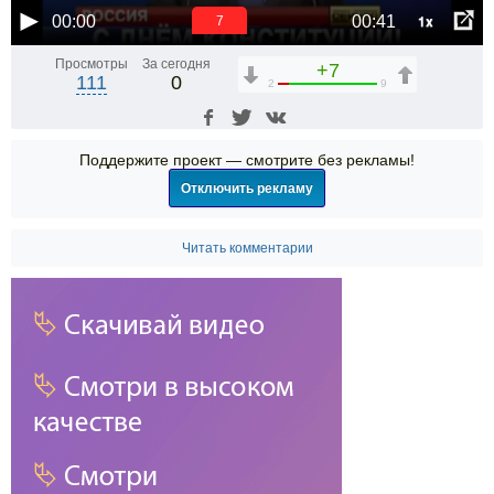
1x
00:00
00:41
7
Просмотры
За сегодня
+7
111
0
2
9
Поддержите проект — смотрите без рекламы!
Отключить рекламу
Читать комментарии