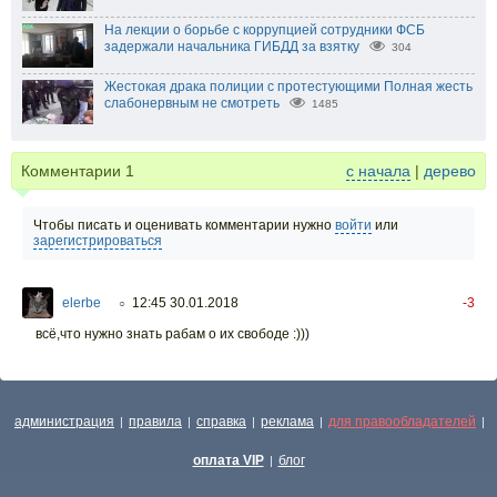
На лекции о борьбе с коррупцией сотрудники ФСБ
задержали начальника ГИБДД за взятку
304
Жестокая драка полиции с протестующими Полная жесть
слабонервным не смотреть
1485
Комментарии
1
с начала
|
дерево
Чтобы писать и оценивать комментарии нужно
войти
или
зарегистрироваться
elerbe
12:45 30.01.2018
-3
○
всё,что нужно знать рабам о их свободе :)))
администрация
правила
справка
реклама
для правообладателей
|
|
|
|
|
оплата VIP
блог
|