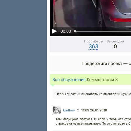
00:00
Просмотры
За сегодня
363
0
Поддержите проект — с
Все обсуждения.
Комментарии
3
Чтобы писать и оценивать комментарии нужн
badboy
11:09 26.01.2018
○
Там медицина платная. И если у тебя нет стр
страховка не все покрывает. По этому врач в