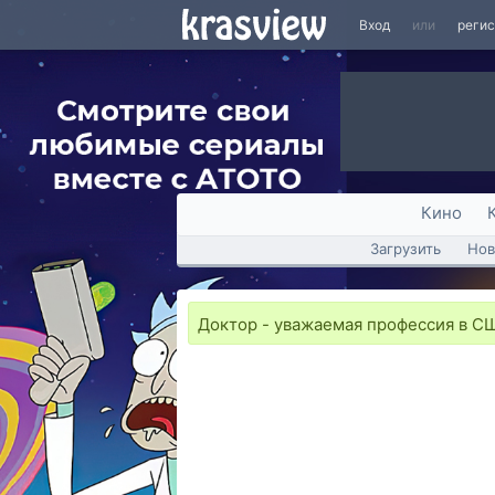
Вход
или
реги
Кино
Загрузить
Нов
Доктор - уважаемая профессия в СШ