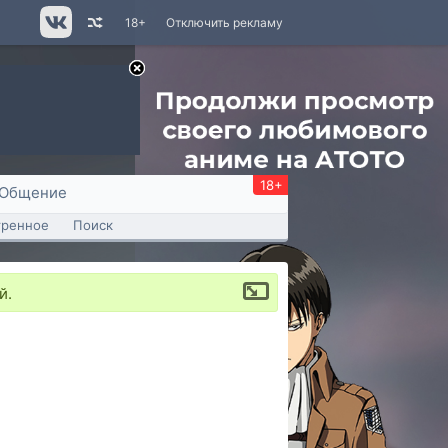
18+
Отключить рекламу
18+
Общение
тренное
Поиск
й.