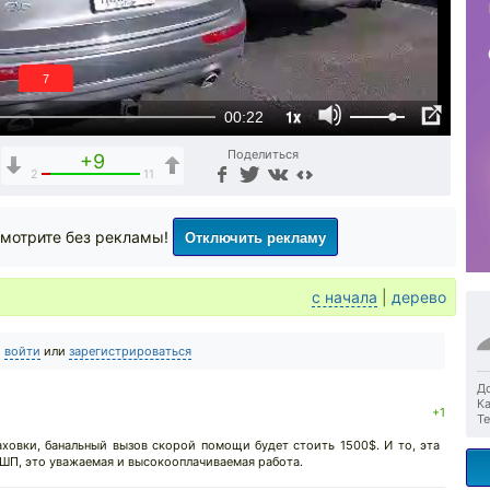
6
1x
00:22
Поделиться
+9
2
11
Отключить рекламу
мотрите без рекламы!
с начала
|
дерево
о
войти
или
зарегистрироваться
До
Ка
+1
Те
аховки, банальный вызов скорой помощи будет стоить 1500$. И то, эта
 СШП, это уважаемая и высокооплачиваемая работа.