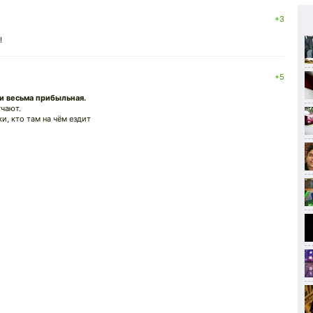
+3
!
+5
и весьма прибыльная.
учают.
и, кто там на чём ездит