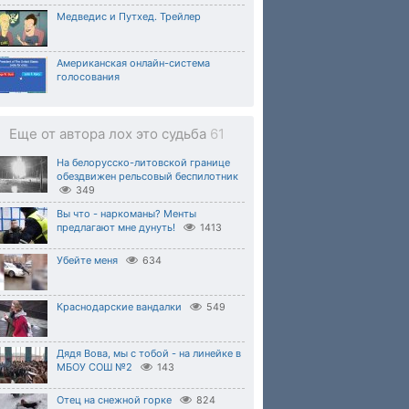
Медведис и Путхед. Трейлер
Американская онлайн-система
голосования
Еще от автора лох это судьба
61
На белорусско-литовской границе
обездвижен рельсовый беспилотник
349
Вы что - наркоманы? Менты
предлагают мне дунуть!
1413
Убейте меня
634
Краснодарские вандалки
549
Дядя Вова, мы с тобой - на линейке в
МБОУ СОШ №2
143
Отец на снежной горке
824