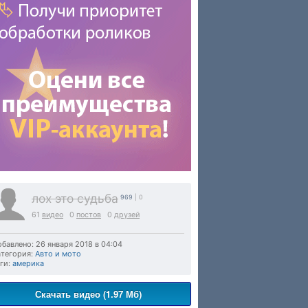
лох это судьба
969
| 0
61
видео
0
постов
0
друзей
бавлено: 26 января 2018 в 04:04
тегория:
Авто и мото
ги:
америка
Скачать видео (1.97 Мб)