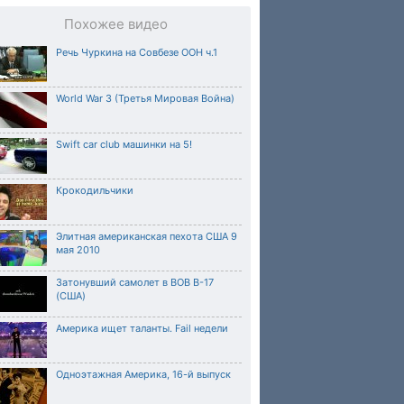
Похожее видео
Речь Чуркина на Совбезе ООН ч.1
World War 3 (Третья Мировая Война)
Swift car club машинки на 5!
Крокодильчики
Элитная американская пехота США 9
мая 2010
Затонувший самолет в ВОВ B-17
(США)
Америка ищет таланты. Fail недели
Одноэтажная Америка, 16-й выпуск