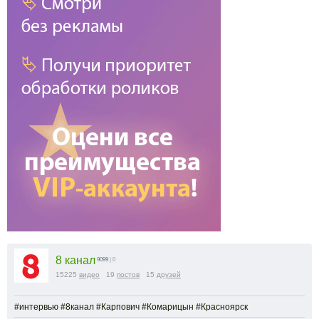
8 канал
9099
| 0
15225
видео
19
постов
15
друзей
#интервью #8канал #Карпович #Комарицын #Красноярск