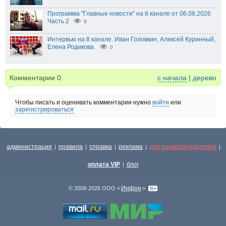
Программа "Главные новости" на 8 канале от 06.08.2026
Часть 2
9
Интервью на 8 канале. Иван Головкин, Алексей Куринный,
Елена Родикова.
0
Комментарии
0
с начала
|
дерево
Чтобы писать и оценивать комментарии нужно
войти
или
зарегистрироваться
администрация
правила
справка
реклама
для правообладателей
|
|
|
|
|
оплата VIP
блог
|
Инфон
© 2008-2026 ООО «
»