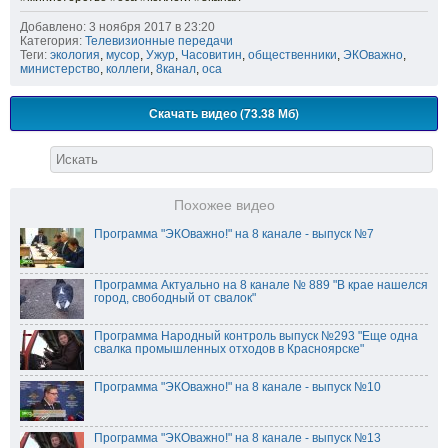
Добавлено: 3 ноября 2017 в 23:20
Категория:
Телевизионные передачи
Теги:
экология
,
мусор
,
Ужур
,
Часовитин
,
общественники
,
ЭКОважно
,
министерство
,
коллеги
,
8канал
,
оса
Скачать видео (73.38 Мб)
Похожее видео
Программа "ЭКОважно!" на 8 канале - выпуск №7
Программа Актуально на 8 канале № 889 "В крае нашелся
город, свободный от свалок"
Программа Народный контроль выпуск №293 "Еще одна
свалка промышленных отходов в Красноярске"
Программа "ЭКОважно!" на 8 канале - выпуск №10
Программа "ЭКОважно!" на 8 канале - выпуск №13