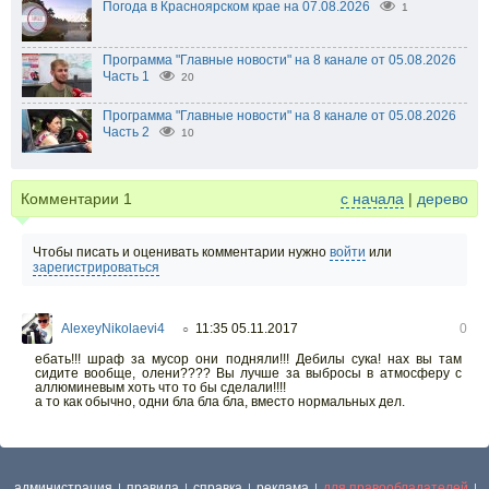
Погода в Красноярском крае на 07.08.2026
1
Программа "Главные новости" на 8 канале от 05.08.2026
Часть 1
20
Программа "Главные новости" на 8 канале от 05.08.2026
Часть 2
10
Комментарии
1
с начала
|
дерево
Чтобы писать и оценивать комментарии нужно
войти
или
зарегистрироваться
AlexeyNikolaevi4
11:35 05.11.2017
0
○
ебать!!! шраф за мусор они подняли!!! Дебилы сука! нах вы там
сидите вообще, олени???? Вы лучше за выбросы в атмосферу с
аллюминевым хоть что то бы сделали!!!!
а то как обычно, одни бла бла бла, вместо нормальных дел.
администрация
правила
справка
реклама
для правообладателей
|
|
|
|
|