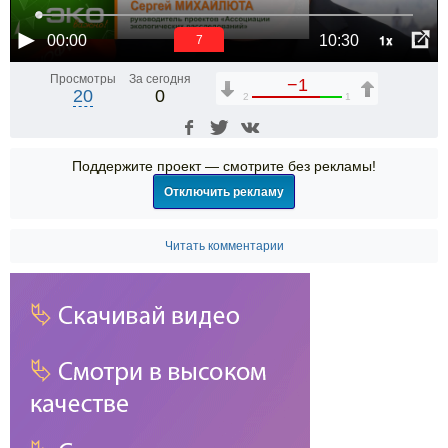
1x
00:00
10:30
6
Просмотры
За сегодня
−1
20
0
2
1
Поддержите проект — смотрите без рекламы!
Отключить рекламу
Читать комментарии