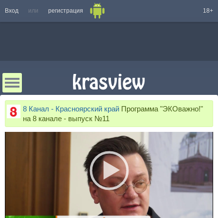
Вход
или
регистрация
18+
8 Канал - Красноярский край
Программа "ЭКОважно!"
на 8 канале - выпуск №11