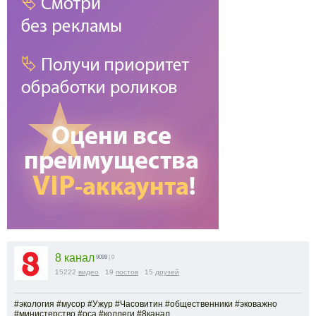
8 канал
9099
| 0
15222
видео
19
постов
15
друзей
#экология #мусор #Ужур #Часовитин #общественники #эковажно
#министерство #оса #коллеги #8канал