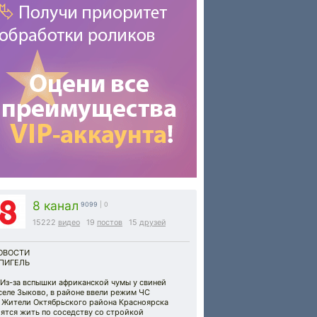
8 канал
9099
| 0
15222
видео
19
постов
15
друзей
ОВОСТИ
ПИГЕЛЬ
 Из-за вспышки африканской чумы у свиней
селе Зыково, в районе ввели режим ЧС
) Жители Октябрьского района Красноярска
ятся жить по соседству со стройкой