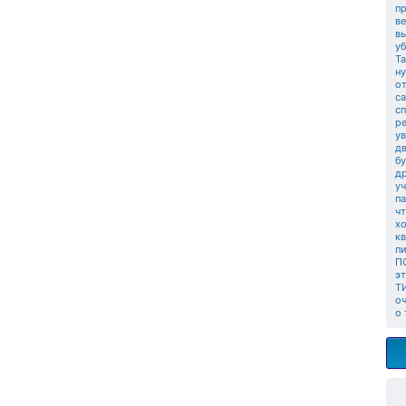
п
ве
в
у
Та
ну
о
с
с
ре
у
д
бу
д
уч
п
ч
х
к
п
П
э
Т
о
о