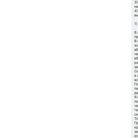
3)
н
4
в
1)
В
пр
В
ж
в
че
вб
р
за
С
в
вс
П
па
да
Я
по
че
Че
ск
ТИ
П
кр
за
ес