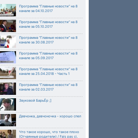
Программа “Главные новости“ на 8
канале за 04.10.2017
Программа “Главные новости“ на 8
канале за 05.10.2017
Программа “Главные новости“ на 8
канале за 30.08.2017
Программа “Главные новости“ на 8
канале за 05.09.2017
Программа “Главные новости“ на 8
канале за 25.04.2018 - Часть 1
Программа “Главные новости“ на 8
канале за 02.03.2017
Звуковой БарьЁр ;]
Девчонка, девчоночка - хорошо спел
Что такое хорошо, что такое плохо
(Отчаянные родители) / Fais pas ci,