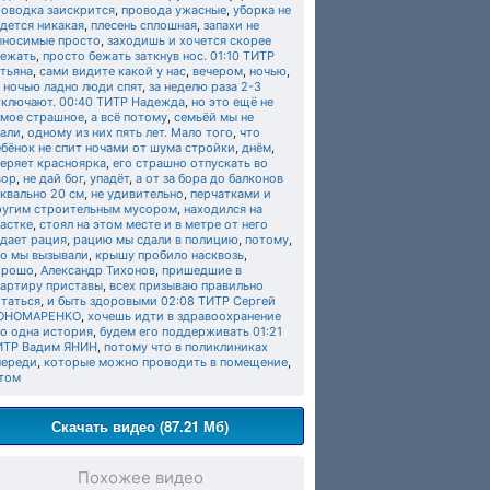
роводка заискрится
,
провода ужасные
,
уборка не
дется никакая
,
плесень сплошная
,
запахи не
ыносимые просто
,
заходишь и хочется скорее
бежать
,
просто бежать заткнув нос. 01:10 ТИТР
тьяна
,
сами видите какой у нас
,
вечером
,
ночью
,
 ночью ладно люди спят
,
за неделю раза 2-3
тключают. 00:40 ТИТР Надежда
,
но это ещё не
амое страшное
,
а всё потому
,
семьёй мы не
пали
,
одному из них пять лет. Мало того
,
что
бёнок не спит ночами от шума стройки
,
днём
,
веряет красноярка
,
его страшно отпускать во
вор
,
не дай бог
,
упадёт
,
а от за бора до балконов
квально 20 см
,
не удивительно
,
перчатками и
ругим строительным мусором
,
находился на
астке
,
стоял на этом месте и в метре от него
адает рация
,
рацию мы сдали в полицию
,
потому
,
то мы вызывали
,
крышу пробило насквозь
,
орошо
,
Александр Тихонов
,
пришедшие в
вартиру приставы
,
всех призываю правильно
итаться
,
и быть здоровыми 02:08 ТИТР Сергей
ОНОМАРЕНКО
,
хочешь идти в здравоохранение
то одна история
,
будем его поддерживать 01:21
ИТР Вадим ЯНИН
,
потому что в поликлиниках
череди
,
которые можно проводить в помещение
,
 том
Скачать видео (87.21 Мб)
Похожее видео