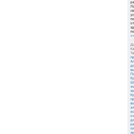
р
Ла
с
ус
по
от
зд
по
»»
До
Ка
Те
п
А
д
в
П
К
Ш
жи
з
К
п
в
э
и
с
д
р
пл
л