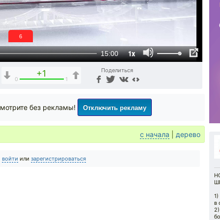
5
1x
15:00
Поделиться
+1
0
1
Отключить рекламу
мотрите без рекламы!
с начала
|
дерево
о
войти
или
зарегистрироваться
Н
Ш
1)
в 
2
бо