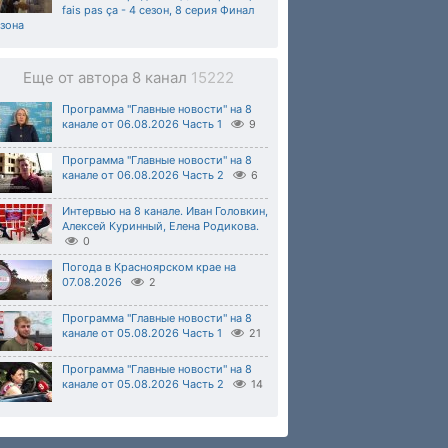
fais pas ça - 4 сезон, 8 серия Финал
зона
Еще от автора 8 канал
15222
Программа "Главные новости" на 8
канале от 06.08.2026 Часть 1
9
Программа "Главные новости" на 8
канале от 06.08.2026 Часть 2
6
Интервью на 8 канале. Иван Головкин,
Алексей Куринный, Елена Родикова.
0
Погода в Красноярском крае на
07.08.2026
2
Программа "Главные новости" на 8
канале от 05.08.2026 Часть 1
21
Программа "Главные новости" на 8
канале от 05.08.2026 Часть 2
14