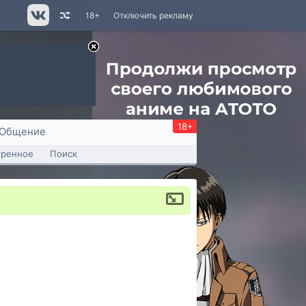
18+
Отключить рекламу
18+
Общение
тренное
Поиск