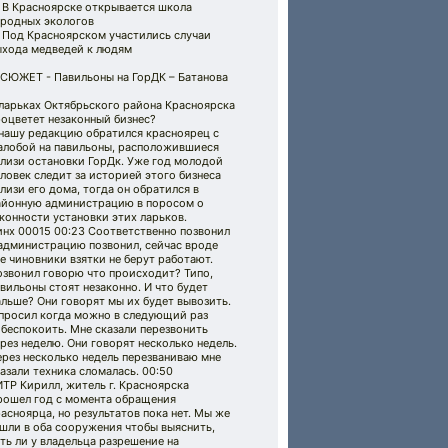
 В Красноярске открывается школа
ародных экологов
) Под Красноярском участились случаи
ыхода медведей к людям
 СЮЖЕТ - Павильоны на ГорДК – Батанова
 ларьках Октябрьского района Красноярска
оцветет незаконный бизнес?
 нашу редакцию обратился красноярец с
алобой на павильоны, расположившиеся
близи остановки ГорДк. Уже год молодой
ловек следит за историей этого бизнеса
лизи его дома, тогда он обратился в
айонную администрацию в поросом о
конности установки этих ларьков.
инх 00015 00:23 Соответственно позвонил
 администрацию позвонил, сейчас вроде
е чиновники взятки не берут работают.
озвонил говорю что происходит? Типо,
вильоны стоят незаконно. И что будет
льше? Они говорят мы их будет вывозить.
 просил когда можно в следующий раз
беспокоить. Мне сказали перезвонить
рез неделю. Они говорят несколько недель.
рез несколько недель перезваниваю мне
азали техника сломалась. 00:50
ТР Кирилл, житель г. Красноярска
рошел год с момента обращения
асноярца, но результатов пока нет. Мы же
шли в оба сооружения чтобы выяснить,
ть ли у владельца разрешение на