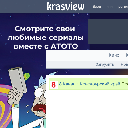
Вход
или
реги
Кино
Загрузить
Нов
8 Канал - Красноярский край
Про