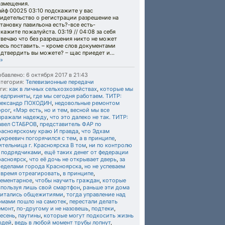
азмещения.
йф 00025 03:10 подскажите у вас
видетельство о регистрации разрешение на
тановку павильона есть?-все есть-
кажите пожалуйста. 03:19 // 04:08 за себя
вечаю что без разрешения никто не может
есь поставить. – кроме слов документами
дтвердить вы можете? – щас приедет и...
»
бавлено: 6 октября 2017 в 21:43
тегория:
Телевизионные передачи
ги:
как в личных сельхозхозяйствах
,
которые мы
редприняты
,
где мы сегодня работаем. ТИТР:
лександр ПОХОДИН
,
недовольные ремонтом
орог
,
«Мэр есть
,
но и тем
,
весной мы все
ыражали надежду
,
что это далеко не так. ТИТР:
авел СТАБРОВ
,
представитель ФАР по
расноярскому краю И правда
,
что Эдхам
укреевич погорячился с тем
,
а в принципе
,
тельница г. Красноярска В том
,
ни по контролю
а подрядчиками
,
ещё таких денег от федерации
расноярск
,
что её дочь не открывает дверь
,
за
ределами города Красноярска
,
но не успеваем
овремя отреагировать
,
в принципе
,
лементарное
,
чтобы научить граждан
,
которые
спользуя лишь свой смартфон
,
раньше эти дома
читались общежитиями
,
тогда управление над
омами пошло на самотек
,
перестали делать
емонт
,
по-другому и не назовешь
,
подтеки
,
есень
,
паутины
,
которые могут подкосить жизнь
юдей
,
ведь в любой момент трубы лопнут
,