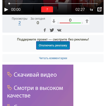
1x
00:00
02:27
6
Просмотры
За сегодня
0
2
0
0
0
Поддержите проект — смотрите без рекламы!
Отключить рекламу
Читать комментарии