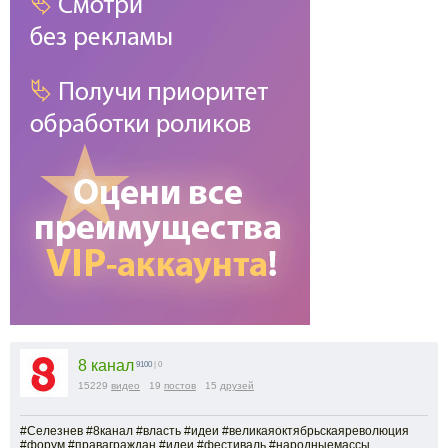
8 канал
9100
| 0
15229
видео
19
постов
15
друзей
#Селезнев #8канал #власть #идеи #великаяоктябрьскаяреволюция
#форум #праваграждан #идеи #фестиваль #народныемассы