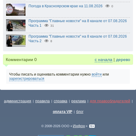
Погода в Красноярском крае на 11.08.2026
0
Программа "Главные новости" на 8 канале от 07.08.2026
Часть 1
31
Программа "Главные новости" на 8 канале от 07.08.2026
Часть 2
8
Комментарии
0
с начала
|
дерево
Чтобы писать и оценивать комментарии нужно
войти
или
зарегистрироваться
администрация
правила
справка
реклама
для правообладателей
|
|
|
|
|
оплата VIP
блог
|
Инфон
© 2008-2026 ООО «
»