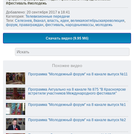
#фестиваль #молодежь
Добавлено: 20 сентября 2017 в 18:41
Категория:
Телевизионные передачи
Теги:
Селезнев
,
8канал
,
власть
,
идеи
,
великаяоктябрьскаяреволюция
,
форум
,
праваграждан
,
фестиваль
,
народныемассы
,
молодежь
Скачать видео (9.95 Мб)
Похожее видео
Программа "Молодежный форум" на 8 канале выпуск №11
Программа Актуально на 8 канале № 875 "В Красноярске
встретили участников Международного фестиваля"
Программа "Молодежный форум" на 8 канале выпуск №1
Программа "Молодежный форум" на 8 канале выпуск №2