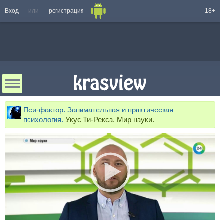
Вход
или
регистрация
18+
Пси-фактор. Занимательная и практическая
психология.
Укус Ти-Рекса. Мир науки.