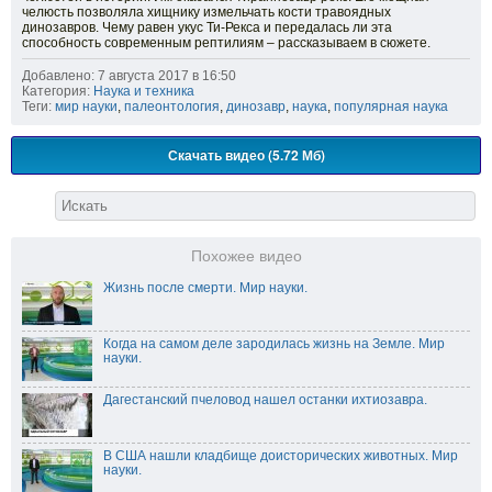
челюсть позволяла хищнику измельчать кости травоядных
динозавров. Чему равен укус Ти-Рекса и передалась ли эта
способность современным рептилиям – рассказываем в сюжете.
Добавлено: 7 августа 2017 в 16:50
Категория:
Наука и техника
Теги:
мир науки
,
палеонтология
,
динозавр
,
наука
,
популярная наука
Скачать видео (5.72 Мб)
Похожее видео
Жизнь после смерти. Мир науки.
Когда на самом деле зародилась жизнь на Земле. Мир
науки.
Дагестанский пчеловод нашел останки ихтиозавра.
В США нашли кладбище доисторических животных. Мир
науки.