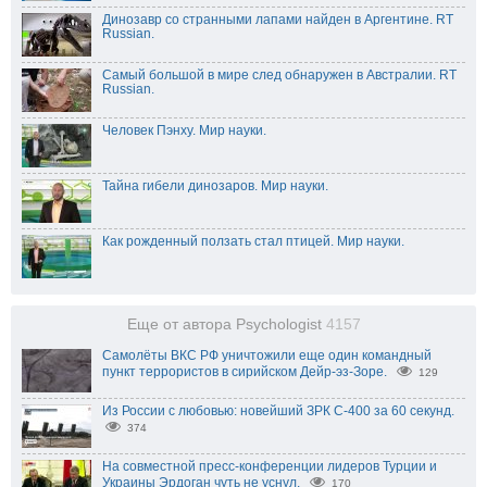
Динозавр со странными лапами найден в Аргентине. RT
Russian.
Самый большой в мире след обнаружен в Австралии. RT
Russian.
Человек Пэнху. Мир науки.
Тайна гибели динозаров. Мир науки.
Как рожденный ползать стал птицей. Мир науки.
Еще от автора Psychologist
4157
Самолёты ВКС РФ уничтожили еще один командный
пункт террористов в сирийском Дейр-эз-Зоре.
129
Из России с любовью: новейший ЗРК С-400 за 60 секунд.
374
На совместной пресс-конференции лидеров Турции и
Украины Эрдоган чуть не уснул.
170