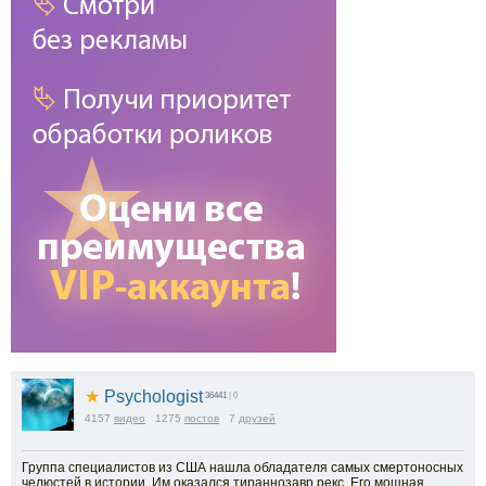
★
Psychologist
36441
| 0
4157
видео
1275
постов
7
друзей
Группа специалистов из США нашла обладателя самых смертоносных
челюстей в истории. Им оказался тираннозавр рекс. Его мощная