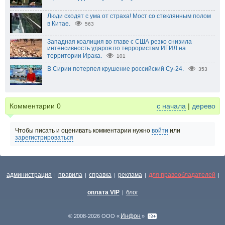
Люди сходят с ума от страха! Мост со стеклянным полом
в Китае.
563
Западная коалиция во главе с США резко снизила
интенсивность ударов по террористам ИГИЛ на
территории Ирака.
101
В Сирии потерпел крушение российский Су-24.
353
Комментарии
0
с начала
|
дерево
Чтобы писать и оценивать комментарии нужно
войти
или
зарегистрироваться
администрация
правила
справка
реклама
для правообладателей
|
|
|
|
|
оплата VIP
блог
|
Инфон
© 2008-2026 ООО «
»