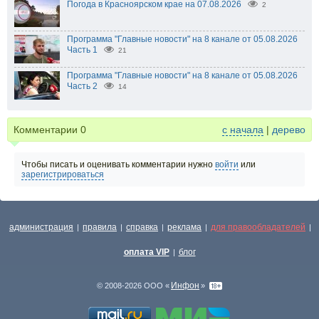
Погода в Красноярском крае на 07.08.2026
2
Программа "Главные новости" на 8 канале от 05.08.2026
Часть 1
21
Программа "Главные новости" на 8 канале от 05.08.2026
Часть 2
14
Комментарии
0
с начала
|
дерево
Чтобы писать и оценивать комментарии нужно
войти
или
зарегистрироваться
администрация
правила
справка
реклама
для правообладателей
|
|
|
|
|
оплата VIP
блог
|
Инфон
© 2008-2026 ООО «
»