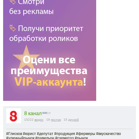
8 канал
9099
| 0
15222
видео
19
постов
15
друзей
#Глисков #юрист #депутат #продукция #фермеры #вкускачество
#уличныйрынок #павильон #схематоз #рынок