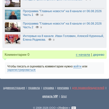
Программа "Главные новости" на 8 канале от 06.08.2026
Часть 1
14
Программа "Главные новости" на 8 канале от 06.08.2026
Часть 2
9
Интервью на 8 канале. Иван Головкин, Алексей Куринный,
Елена Родикова.
0
Комментарии
0
с начала
|
дерево
Чтобы писать и оценивать комментарии нужно
войти
или
зарегистрироваться
администрация
правила
справка
реклама
для правообладателей
|
|
|
|
|
оплата VIP
блог
|
Инфон
© 2008-2026 ООО «
»