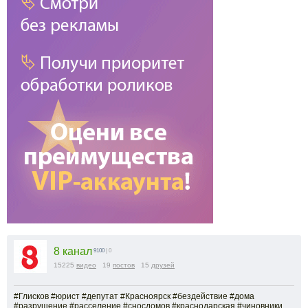
8 канал
9100
| 0
15225
видео
19
постов
15
друзей
#Глисков #юрист #депутат #Красноярск #бездействие #дома
#разрушение #расселение #сносдомов #краснодарская #чиновники