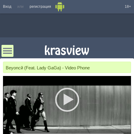
Вход
или
регистрация
18+
Beyoncй (Feat. Lady GaGa) - Video Phone