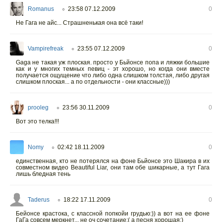
Romanus
23:58 07.12.2009
0
○
Не Гага не айс... Страшненькая она всё таки!
Vampirefreak
23:55 07.12.2009
0
○
Gaga не такая уж плоская. просто у Бьйонсе попа и ляжки большие
как и у многих темных певиц - эт хорошо, но когда они вместе
получается ощущение что либо одна слишком толстая, либо другая
слишком плоская... а по отдельности - они классные)))
prooleg
23:56 30.11.2009
0
○
Вот это телка!!!
Nomy
02:42 18.11.2009
0
○
единственная, кто не потерялся на фоне Бьйонсе это Шакира в их
совместном видео Beautiful Liar, они там обе шикарные, а тут Гага
лишь бледная тень
Taderus
18:22 17.11.2009
0
○
Бейонсе крастока, с классной попкойи грудью:)) а вот на ее фоне
ГаГа совсем меркнет... не оч сочетание:( а песня хорошая:)