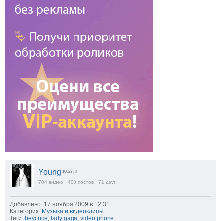
Young
10023
| 0
704
видео
400
постов
71
друг
Добавлено: 17 ноября 2009 в 12:31
Категория:
Музыка и видеоклипы
Теги:
beyonce
,
lady gaga
,
video phone