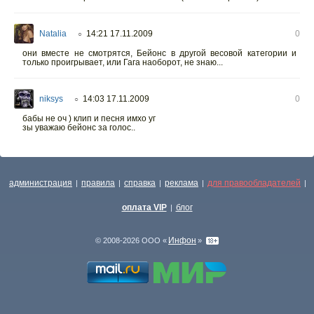
Natalia
14:21 17.11.2009
0
○
они вместе не смотрятся, Бейонс в другой весовой категории и
только проигрывает, или Гага наоборот, не знаю...
niksys
14:03 17.11.2009
0
○
бабы не оч ) клип и песня имхо уг
зы уважаю бейонс за голос..
администрация
правила
справка
реклама
для правообладателей
|
|
|
|
|
оплата VIP
блог
|
Инфон
© 2008-2026 ООО «
»