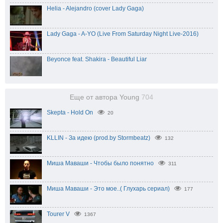
Helia - Alejandro (cover Lady Gaga)
Lady Gaga - A-YO (Live From Saturday Night Live-2016)
Beyonce feat. Shakira - Beautiful Liar
Еще от автора Young
704
Skepta - Hold On
20
KLLIN - За идею (prod.by Stormbeatz)
132
Миша Маваши - Чтобы было понятно
311
Миша Маваши - Это мое..( Глухарь сериал)
177
Tourer V
1367