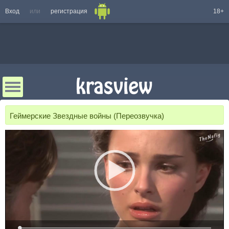
Вход
или
регистрация
18+
Геймерские Звездные войны (Переозвучка)