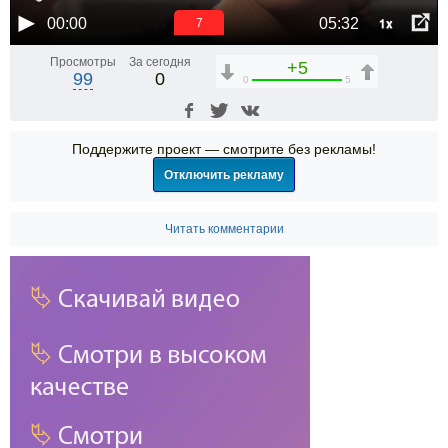
1x
00:00
05:32
7
Просмотры
За сегодня
+5
99
0
0
5
Поддержите проект — смотрите без рекламы!
Отключить рекламу
Читать комментарии