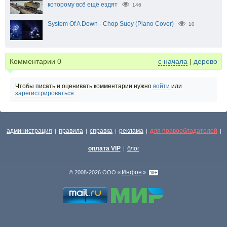
которому всё ещё ездят
146
System Of A Down - Chop Suey (Piano Cover)
10
Комментарии
0
с начала
|
дерево
Чтобы писать и оценивать комментарии нужно
войти
или
зарегистрироваться
администрация
правила
справка
реклама
для правообладателей
|
|
|
|
|
оплата VIP
блог
|
Инфон
© 2008-2026 ООО «
»