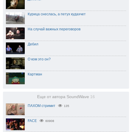
Курица снеслась, а петух кудахчет
На случай важных переговоров
Дебил
О ком это он?
Картман
Еще от автора SoundWave
16
ПАХОМ стримит
135
FACE
60908