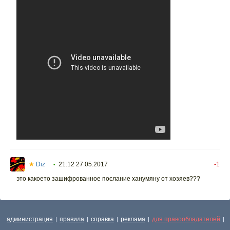
★
Diz
21:12 27.05.2017
-1
•
это какоето зашифрованное послание ханумяну от хозяев???
администрация
правила
справка
реклама
для правообладателей
|
|
|
|
|