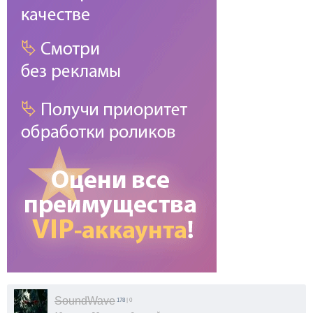
SoundWave
178
| 0