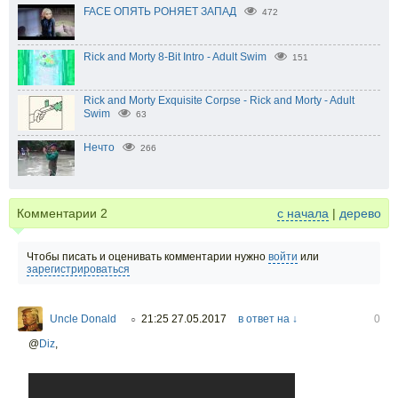
FACE ОПЯТЬ РОНЯЕТ ЗАПАД
472
Rick and Morty 8-Bit Intro - Adult Swim
151
Rick and Morty Exquisite Corpse - Rick and Morty - Adult
Swim
63
Нечто
266
Комментарии
2
с начала
|
дерево
Чтобы писать и оценивать комментарии нужно
войти
или
зарегистрироваться
Uncle Donald
21:25 27.05.2017
в ответ на ↓
0
○
@
Diz
,