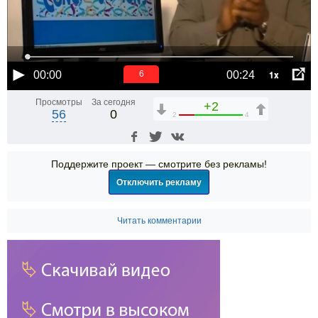
1x
00:00
00:24
6
Просмотры
За сегодня
+2
56
0
2
4
Поддержите проект — смотрите без рекламы!
Отключить рекламу
Читать комментарии