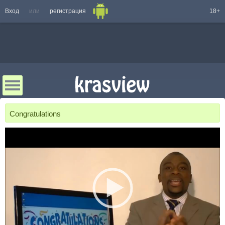
Вход
или
регистрация
18+
Congratulations