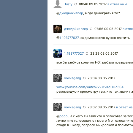
Justy
08:46 09.05.2017
в ответ на ↓
○
@
джедайкиллер
,
а где демократия то?
джедайкиллер
07:56 09.05.2017
в отве
○
@
1_193777027
,
за демократию нужно платить
1_193777027
23:29 08.05.2017
○
все бы заебись конечно НО! заебали повышения ц
vovkagang
23:04 08.05.2017
○
www.youtube.com/watch?v=MvKoOOZ304E
рекомендую к просмотру тем, кто так хвалит ж
vovkagang
23:02 08.05.2017
в ответ н
○
@
poool
,
а с чего ты взял что я голосовал за то
лично я не голосовал, от моего 1го голоса нич
сходи в школу, попроси микроскоп и посмотри