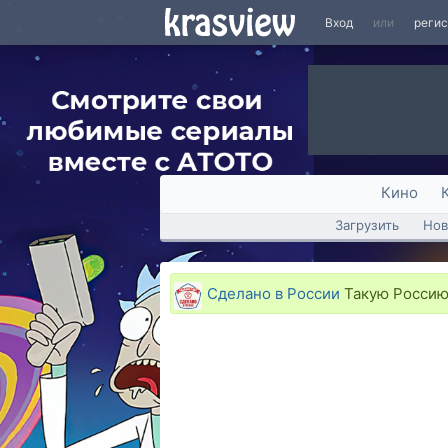
Вход
или
реги
Кино
Загрузить
Нов
Сделано в России
Такую Россию 