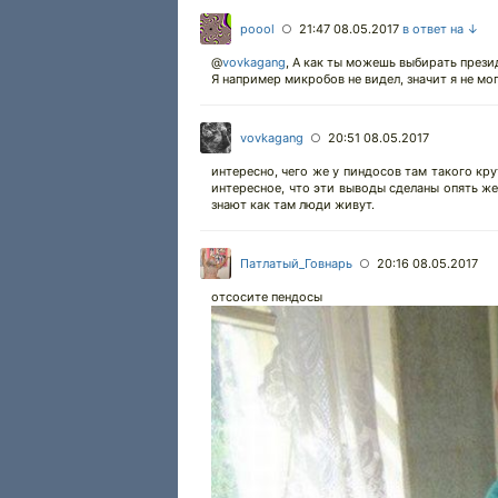
poool
21:47 08.05.2017
в ответ на ↓
○
@
vovkagang
,
А как ты можешь выбирать презид
Я например микробов не видел, значит я не мо
vovkagang
20:51 08.05.2017
○
интересно, чего же у пиндосов там такого кру
интересное, что эти выводы сделаны опять же 
знают как там люди живут.
Патлатый_Говнарь
20:16 08.05.2017
○
отсосите пендосы