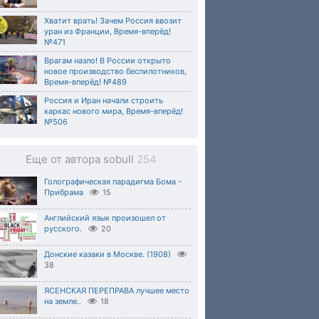
Хватит врать! Зачем Россия ввозит
уран из Франции, Время-вперёд!
№471
Врагам назло! В России открыто
новое производство беспилотников,
Время-вперёд! №489
Россия и Иран начали строить
каркас нового мира, Время-вперёд!
№506
Еще от автора sobull
254
Голографическая парадигма Бома -
Прибрама
15
Английский язык произошел от
русского.
20
Донские казаки в Москве. (1908)
38
ЯСЕНСКАЯ ПЕРЕПРАВА лучшее место
на земле..
18