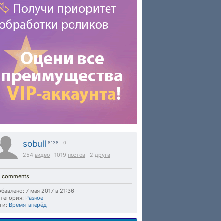
sobull
8138
| 0
254
видео
1019
постов
2
друга
o comments
бавлено: 7 мая 2017 в 21:36
тегория:
Разное
ги:
Время-вперёд