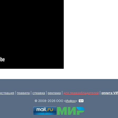
истрация
|
правила
|
справка
|
реклама
|
для правообладателей
|
оплата VI
© 2008-2026 ООО «
Инфон
»