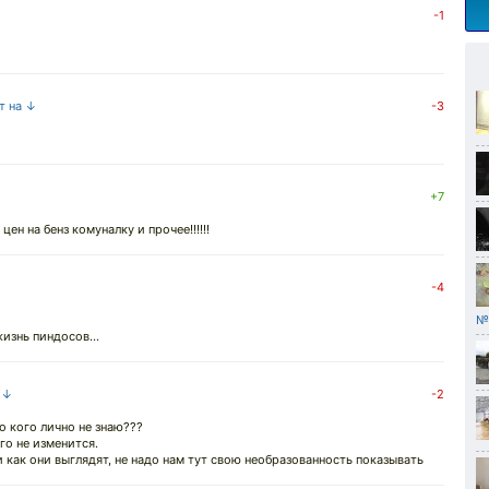
-1
т на ↓
-3
+7
ен на бенз комуналку и прочее!!!!!!
-4
№
изнь пиндосов...
а ↓
-2
го кого лично не знаю???
его не изменится.
 как они выглядят, не надо нам тут свою необразованность показывать