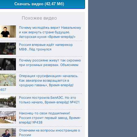
Скачать видео (42.47 Мб)
Похожее видео
Почему молодёжь верит Навальному
и как вернуть стране будущее.
Авторская кухня «Время-вперёд!»
Россия впервые идёт наперекор
МВФ. Лёд тронулся
Почему россияне живут так скромно
при огромных резервах. Объясняем
Операция «русификация» началась.
Как авиапром возвращается в
«родную гавань», Время-вперёд!
407
Россия построила БелАЭС. Но это
только начало, Время-вперёд! №421
Наконец-то свои подшипники!
Россия строит первый завод, Время-
вперёд! №438
Отвечаем на вопросы иностранцев о
России