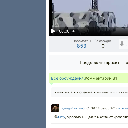
00:00
Просмотры
За сегодня
853
0
1
Поддержите проект — с
Все обсуждения.
Комментарии
31
Чтобы писать и оценивать комментарии нужн
джедайкиллер
08:56 09.05.2017
в отв
○
@
Justy
,
в россионии, даже 9 отмечать разреш