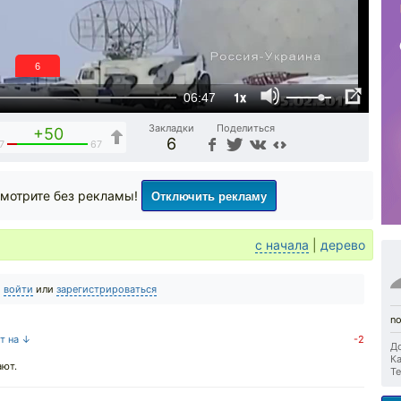
5
1x
06:47
Закладки
Поделиться
+50
6
7
67
Отключить рекламу
мотрите без рекламы!
с начала
|
дерево
о
войти
или
зарегистрироваться
n
ет на ↓
-2
До
Ка
ают.
Те