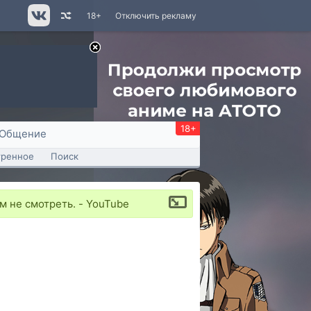
18+
Отключить рекламу
18+
Общение
тренное
Поиск
 не смотреть. - YouTube