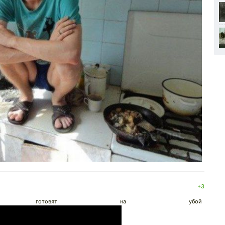
+3
ют, готовят на убой