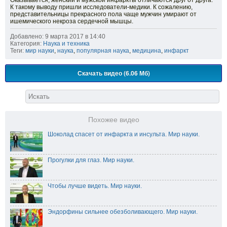
Оказывается, женский и мужской инфаркты отличаются друг от друга.
К такому выводу пришли исследователи-медики. К сожалению,
представительницы прекрасного пола чаще мужчин умирают от
ишемического некроза сердечной мышцы.
Добавлено: 9 марта 2017 в 14:40
Категория:
Наука и техника
Теги:
мир науки
,
наука
,
популярная наука
,
медицина
,
инфаркт
Скачать видео (6.06 Мб)
Похожее видео
Шоколад спасет от инфаркта и инсульта. Мир науки.
Прогулки для глаз. Мир науки.
Чтобы лучше видеть. Мир науки.
Эндорфины сильнее обезболивающего. Мир науки.