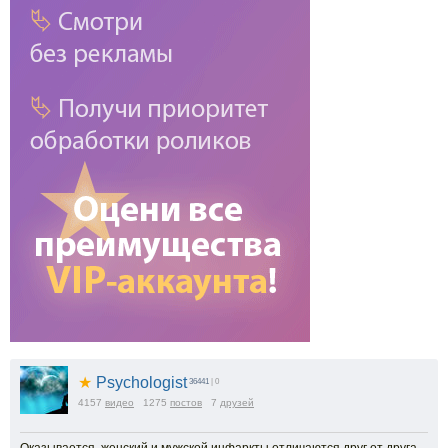
★
Psychologist
36441
| 0
4157
видео
1275
постов
7
друзей