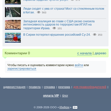
Люди сходят с ума от страха! Мост со стеклянным полом
в Китае.
563
Западная коалиция во главе с США резко снизила
интенсивность ударов по террористам ИГИЛ на
территории Ирака.
101
В Сирии потерпел крушение российский Су-24.
353
Комментарии
0
с начала
|
дерево
Чтобы писать и оценивать комментарии нужно
войти
или
зарегистрироваться
администрация
правила
справка
реклама
для правообладателей
|
|
|
|
|
оплата VIP
блог
|
Инфон
© 2008-2026 ООО «
»