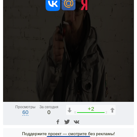
Просмотры
За сегодня
+2
60
0
0
2
Поддержите проект — смотрите без рекламы!