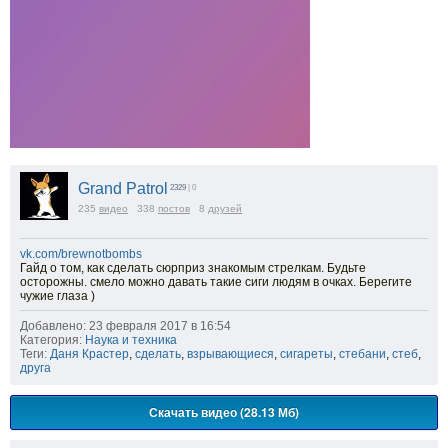
Grand Patrol
2329
| 0
235
видео
338
постов
8
друзей
vk.com/brewnotbombs
Гайд о том, как сделать сюрприз знакомым стрелкам. Будьте
осторожны. смело можно давать такие сиги людям в очках. Берегите
чужие глаза )
Добавлено: 23 февраля 2017 в 16:54
Категория:
Наука и техника
Теги:
Даня Крастер
,
сделать
,
взрывающиеся
,
сигареты
,
стебани
,
стеб
,
друга
Скачать видео (28.13 Мб)