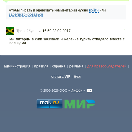
Чтобы писать и оценивать комментарии нужно
войти
или
зарегистрироваться
Тролейбус
16:59 23.02.2017
+1
○
мы питарды в сиги забивали и желание курить отпадало вместе с
пальцами.
администрация
правила
справка
реклама
для правообладателей
|
|
|
|
|
оплата VIP
блог
|
Инфон
© 2008-2026 ООО «
»