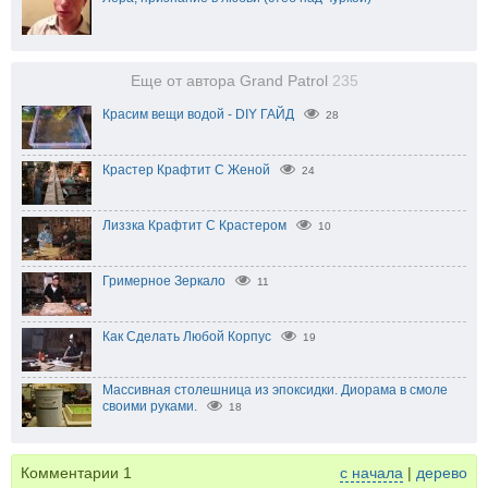
Еще от автора Grand Patrol
235
Красим вещи водой - DIY ГАЙД
28
Крастер Крафтит С Женой
24
Лиззка Крафтит С Крастером
10
Гримерное Зеркало
11
Как Сделать Любой Корпус
19
Массивная столешница из эпоксидки. Диорама в смоле
своими руками.
18
Комментарии
1
с начала
|
дерево