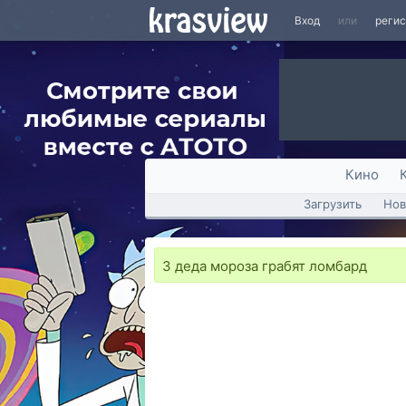
Вход
или
реги
Кино
Загрузить
Нов
3 деда мороза грабят ломбард