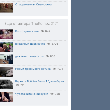
Отмороженная Снегурочка
Еще от автора TheKolhoz
2171
Колхоз учит сына
842
Внезапный Дарк соулс
3726
дежавю с пылесосом
856
Новый трюк моего котика
1076
Верните Всё Как Было!!! Для либерах
22
Чудеса китайской кухни
958