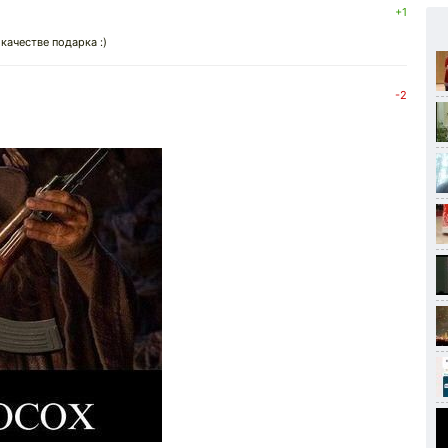
+1
качестве подарка :)
-2