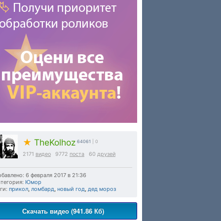
★
TheKolhoz
64061
| 0
2171
видео
9772
поста
60
друзей
бавлено: 6 февраля 2017 в 21:36
тегория:
Юмор
ги:
прикол
,
ломбард
,
новый год
,
дед мороз
Скачать видео (941.86 Кб)