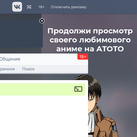
18+
Отключить рекламу
18+
Общение
тренное
Поиск