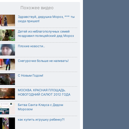
Похожее видео
Здравствуй, дедушка Мороз, *** ты
сюда пришел!
Детей из неблагополучных семей
поздравил полицейский дед Мороз
Плохие новости..
Снегурочке больше не наливать!
С Новым Годом!
МОСКВА. КРАСНАЯ ПЛОЩАДЬ.
НОВОГОДНИЙ САЛЮТ 2012 ГОДА
Битва Санта-Клауса с Дедом
Морозом
как купить игрушку ребенку?!