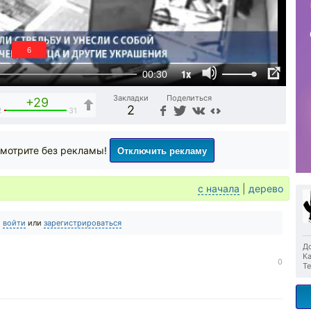
5
1x
00:30
Закладки
Поделиться
+29
2
2
31
Отключить рекламу
мотрите без рекламы!
с начала
|
дерево
о
войти
или
зарегистрироваться
До
Ка
0
Те