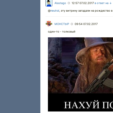
Alastago
12:57 07.02.2017
в ответ на ↓
○
@
neutral
,
эту витрину загадали на рождество в 
MOHCTbIP
09:54 07.02.2017
○
один-то - толковый