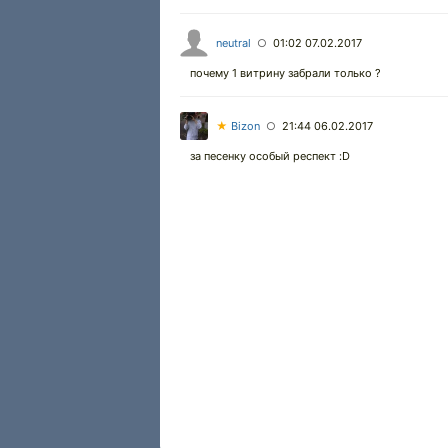
neutral
01:02 07.02.2017
○
почему 1 витрину забрали только ?
★
Bizon
21:44 06.02.2017
○
за песенку особый респект :D