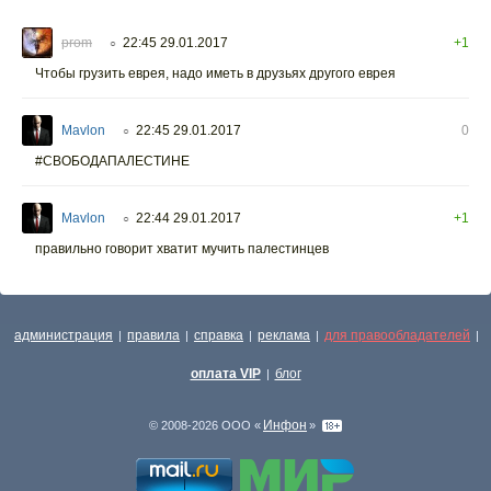
prom
22:45 29.01.2017
+1
○
Чтобы грузить еврея, надо иметь в друзьях другого еврея
Mavlon
22:45 29.01.2017
0
○
#СВОБОДАПАЛЕСТИНЕ
Mavlon
22:44 29.01.2017
+1
○
правильно говорит хватит мучить палестинцев
администрация
правила
справка
реклама
для правообладателей
|
|
|
|
|
оплата VIP
блог
|
Инфон
© 2008-2026 ООО «
»