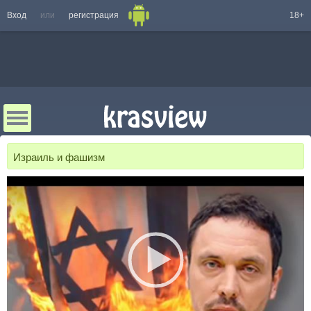
Вход
или
регистрация
18+
Израиль и фашизм