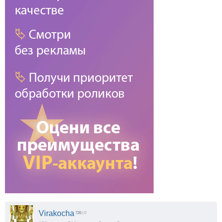
Virakocha
726
| 0