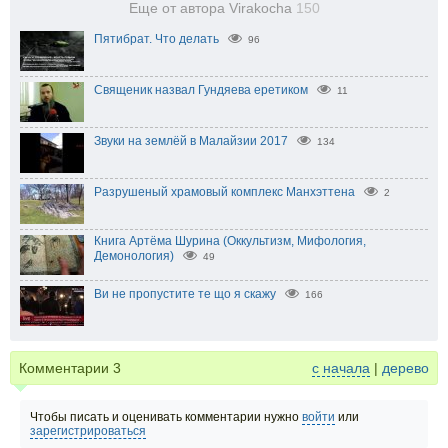
Еще от автора Virakocha
150
Пятибрат. Что делать
96
Священик назвал Гундяева еретиком
11
Звуки на землёй в Малайзии 2017
134
Разрушеный храмовый комплекс Манхэттена
2
Книга Артёма Шурина (Оккультизм, Мифология,
Демонология)
49
Ви не пропустите те що я скажу
166
Комментарии
3
с начала
|
дерево
Чтобы писать и оценивать комментарии нужно
войти
или
зарегистрироваться