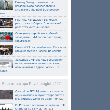
Почему Запад отказывается от
независимого расследования
химатаки в Идлибе? Воскресное
емя.
Паутина. Как делают фейковые
репортажи о Сирии. Специальный
репортаж Антона Лядова.
Освещение сирийских событий
западными СМИ порой дает повод
задуматься.
Совбез ООН вновь обвиняет Россию в
атаке на мирное население Алеппо.
Западные СМИ все чаще ссылаются
на анонимные источники в связи с
обвинениями в адрес России. RT
ssian.
Еще от автора Psychologist
4157
Самолёты ВКС РФ уничтожили еще
один командный пункт террористов
в сирийском Дейр-эз-Зоре.
129
Из России с любовью: новейший ЗРК
С-400 за 60 секунд.
374