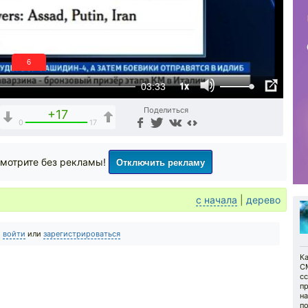
5
1x
03:33
Поделиться
+17
0
17
Отключить рекламу
мотрите без рекламы!
с начала
|
дерево
о
войти
или
зарегистрироваться
К
С
с
пр
на
по