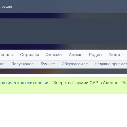
страция
Каналы
Сериалы
Фильмы
Аниме
Радио
Люди
ое
Популярное
Лучшее
Обсуждаемое
Недавно просмо
рактическая психология.
"Зверства" армии САР в Алеппо: "Б