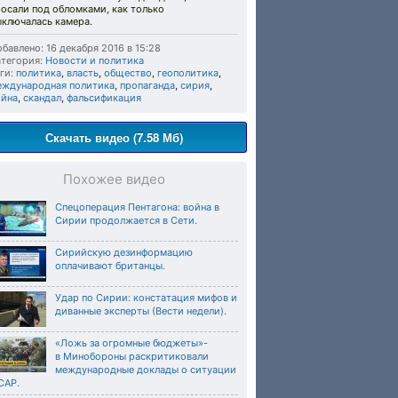
осали под обломками, как только
ыключалась камера.
бавлено: 16 декабря 2016 в 15:28
тегория:
Новости и политика
ги:
политика
,
власть
,
общество
,
геополитика
,
еждународная политика
,
пропаганда
,
сирия
,
ойна
,
скандал
,
фальсификация
Скачать видео (7.58 Мб)
Похожее видео
Спецоперация Пентагона: война в
Сирии продолжается в Сети.
Сирийскую дезинформацию
оплачивают британцы.
Удар по Сирии: констатация мифов и
диванные эксперты (Вести недели).
«Ложь за огромные бюджеты»-
в Минобороны раскритиковали
международные доклады о ситуации
САР.