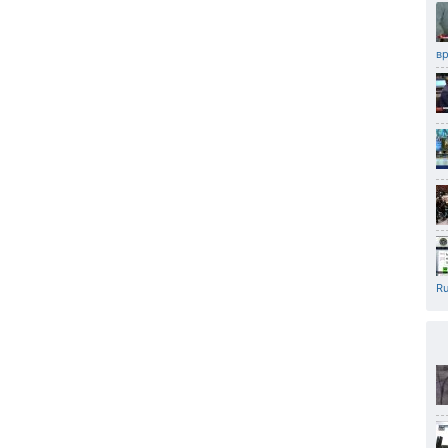
вр
Ru