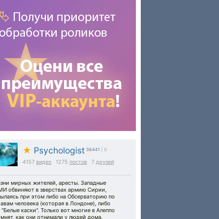
★
Psychologist
36441
| 0
4157
видео
1275
постов
7
друзей
азни мирных жителей, аресты. Западные
МИ обвиняют в зверствах армию Сирии,
сылаясь при этом либо на Обсерваторию по
авам человека (которая в Лондоне), либо
 "Белые каски". Только вот многие в Алеппо
мнят, как они отнимали у людей дома,