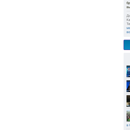
бр
в
До
Ка
Те
м
в
в 