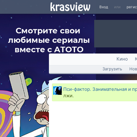
Вход
или
реги
Кино
Загрузить
Нов
Пси-фактор. Занимательная и п
лжи.