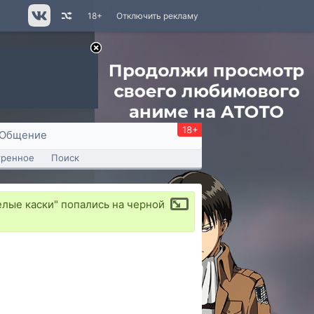
18+
Отключить рекламу
18+
Общение
тренное
Поиск
елые каски" попались на черной