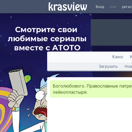
Вход
или
реги
Кино
Загрузить
Нов
Боголюбового. Православные патрио
лейкопластыря.