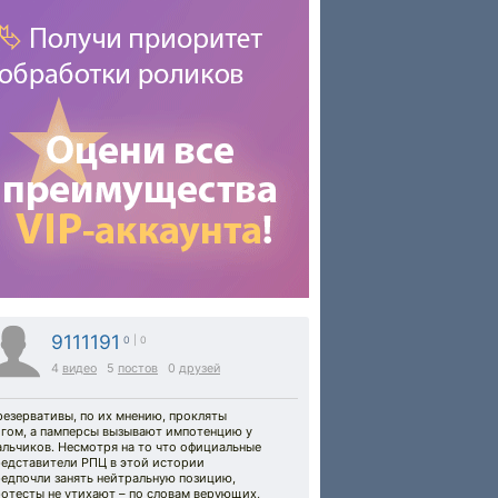
9111191
0
| 0
4
видео
5
постов
0
друзей
езервативы, по их мнению, прокляты
огом, а памперсы вызывают импотенцию у
альчиков. Несмотря на то что официальные
редставители РПЦ в этой истории
редпочли занять нейтральную позицию,
отесты не утихают – по словам верующих,