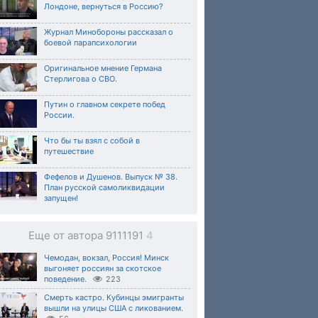
Лондоне, вернуться в Россию?
Журнал Минобороны рассказал о
боевой парапсихологии
Оригинальное мнение Германа
Стерлигова о СВО.
Путин о главном секрете побед
России.
Что бы ты взял с собой в
путешествие
Фефелов и Душенов. Выпуск № 38.
План русской самоликвидации
запущен!
Еще от автора 9111191
4
Чемодан, вокзал, Россия! Минск
выгоняет россиян за скотское
поведение.
223
Смерть кастро. Кубинцы эмигранты
вышли на улицы США с ликованием.