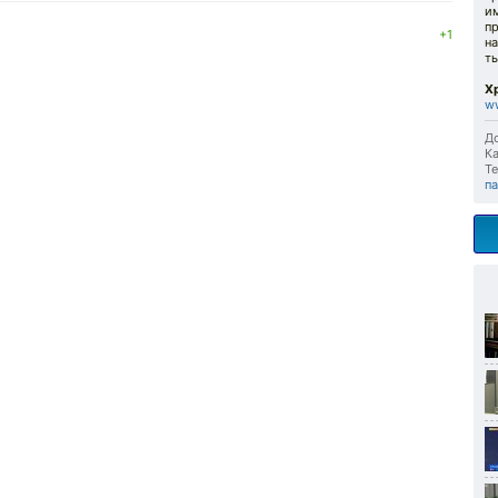
и
пр
+1
на
ты
Х
w
До
Ка
Те
п