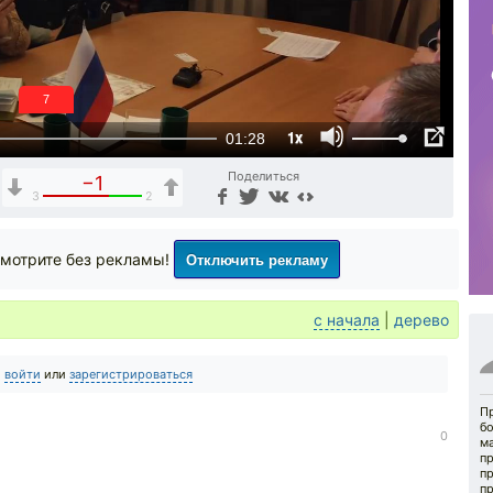
6
1x
01:28
Поделиться
−1
3
2
Отключить рекламу
мотрите без рекламы!
с начала
|
дерево
о
войти
или
зарегистрироваться
Пр
б
0
м
п
п
пр