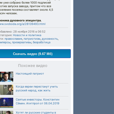
ми уже собрано более 1000 подписей
отив запуска завода, притом что все
селение поселка составляет около 4,5
сяч человек.
роника духовного эпицентра.
ww.svoboda.org/a/28139493.html
бавлено: 28 ноября 2016 в 06:52
тегория:
Новости и политика
ги:
православие
,
патриотизм
,
духовность
,
амперсы
,
презервативы
,
безработица
Скачать видео (9.67 Мб)
Похожее видео
Настоящий патриот
Когда евреи перестанут учить
русский народ, как жить
Святые инвесторы. Константин
Сёмин. Агитпроп от 06.04.2019
Хотят ли русские студенты в