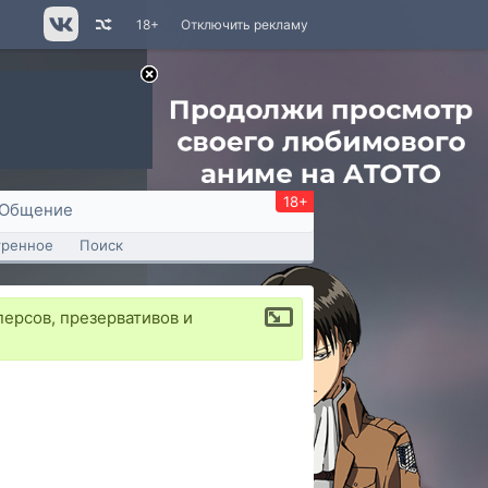
18+
Отключить рекламу
18+
Общение
тренное
Поиск
ерсов, презервативов и