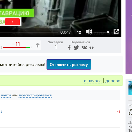
6
1x
00:47
Закладки
Поделиться
−11
1
15
4
Отключить рекламу
мотрите без рекламы!
с начала
|
дерево
о
войти
или
зарегистрироваться
Вп
гр
 ↓
-1
В
До
Ка
Те