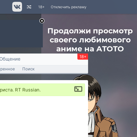
18+
Отключить рекламу
18+
Общение
тренное
Поиск
иста. RT Russian.