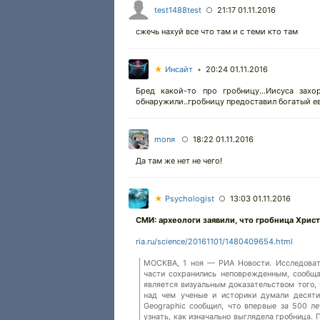
test1488test
21:17 01.11.2016
○
сжечь нахуй все что там и с теми кто там
★
Инсайт
20:24 01.11.2016
•
Бред какой-то про гробницу...Иисуса зах
обнаружили..гробницу предоставил богатый ев
monя
18:22 01.11.2016
○
Да там же нет не чего!
★
Psychologist
13:03 01.11.2016
○
СМИ: археологи заявили, что гробница Хрис
ria.ru/science/20161101/1480409654.html
МОСКВА, 1 ноя — РИА Новости. Исследовате
части сохранились неповрежденным, сообща
является визуальным доказательством того,
над чем ученые и историки думали десяти
Geographic сообщил, что впервые за 500 л
узнать, как изначально выглядела гробница. 