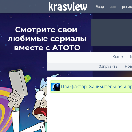
Вход
или
реги
Кино
Загрузить
Нов
Пси-фактор. Занимательная и п