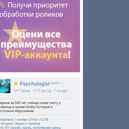
★
Psychologist
36441
| 0
4157
видео
1275
постов
7
друзей
ервые за 500 лет учёные сняли плиту с
обницы в храме Гроба Господня в
осточном Иерусалиме.
бавлено: 1 ноября 2016 в 12:39
тегория:
Наука и техника
ги:
RT russian
,
наука
,
популярная наука
,