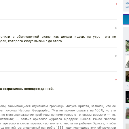
а
-1
вл
0
оронили в обыкновенной скале, как делали иудеи, на утро тела не
рей, которого Иисус вылечил до этого
0
-2
Ru
та сохранилась неповрежденной.
ли, занимающиеся изучением гробницы Иисуса Христа, заявили, что ее
ет журнал National Geographic. "Мы не можем сказать на 100%, но это
 что местонахождение гробницы не изменилось с течением времени — то,
летиями", — заявил археолог журнала Фредрик Хиберт. Ранее National
ет археологи сняли мраморную плиту с места погребения Христа, чтобы
Под плитой, установленной на гроб в 1555 году, исследователи обнаружили