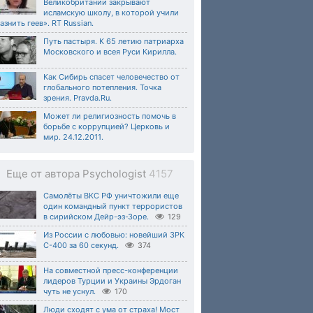
Великобритании закрывают
исламскую школу, в которой учили
азнить геев». RT Russian.
Путь пастыря. К 65 летию патриарха
Московского и всея Руси Кирилла.
Как Сибирь спасет человечество от
глобального потепления. Точка
зрения. Pravda.Ru.
Может ли религиозность помочь в
борьбе с коррупцией? Церковь и
мир. 24.12.2011.
Еще от автора Psychologist
4157
Самолёты ВКС РФ уничтожили еще
один командный пункт террористов
в сирийском Дейр-эз-Зоре.
129
Из России с любовью: новейший ЗРК
С-400 за 60 секунд.
374
На совместной пресс-конференции
лидеров Турции и Украины Эрдоган
чуть не уснул.
170
Люди сходят с ума от страха! Мост