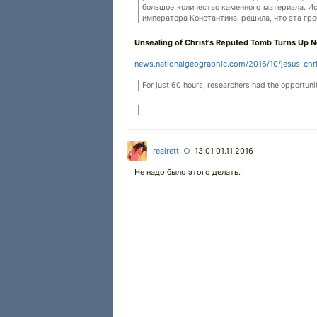
большое количество каменного материала. Исс
императора Константина, решила, что эта гр
Unsealing of Christ's Reputed Tomb Turns Up N
news.nationalgeographic.com/2016/10/jesus-chri
For just 60 hours, researchers had the opportunit
realrett
13:01 01.11.2016
○
Не надо было этого делать.