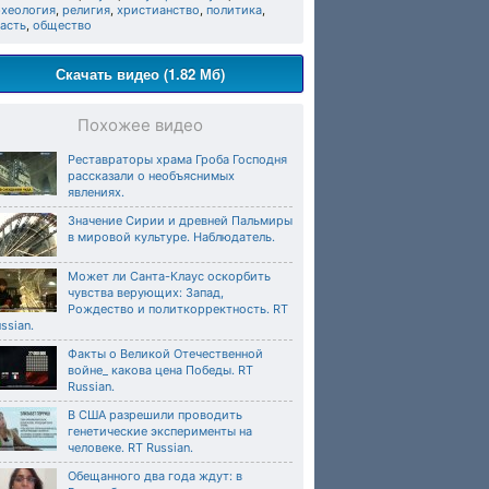
рхеология
,
религия
,
христианство
,
политика
,
асть
,
общество
Скачать видео (1.82 Мб)
Похожее видео
Реставраторы храма Гроба Господня
рассказали о необъяснимых
явлениях.
Значение Сирии и древней Пальмиры
в мировой культуре. Наблюдатель.
Может ли Санта-Клаус оскорбить
чувства верующих: Запад,
Рождество и политкорректность. RT
ssian.
Факты о Великой Отечественной
войне_ какова цена Победы. RT
Russian.
В США разрешили проводить
генетические эксперименты на
человеке. RT Russian.
Обещанного два года ждут: в