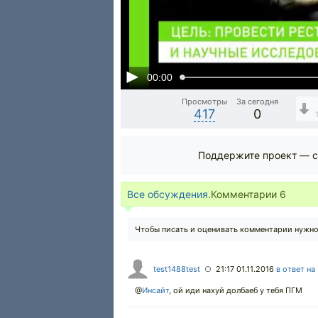
00:00
Просмотры
За сегодня
417
0
Поддержите проект — с
Все обсуждения.
Комментарии
6
Чтобы писать и оценивать комментарии нужн
test1488test
21:17 01.11.2016
в ответ на
○
@
Инсайт
,
ой иди нахуй долбаеб у тебя ПГМ