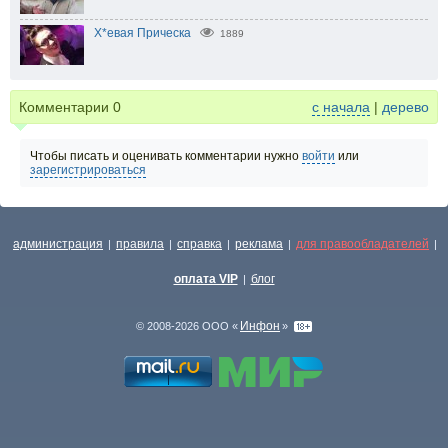
Х*евая Прическа
1889
Комментарии
0
с начала
|
дерево
Чтобы писать и оценивать комментарии нужно
войти
или
зарегистрироваться
администрация
правила
справка
реклама
для правообладателей
|
|
|
|
|
оплата VIP
блог
|
Инфон
© 2008-2026 ООО «
»