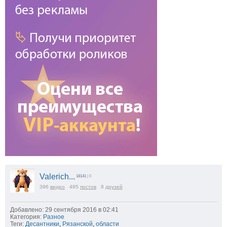
Valerich...
18141
| 0
396
видео
495
постов
8
друзей
Добавлено: 29 сентября 2016 в 02:41
Категория:
Разное
Теги:
Десантники
,
Рязанской
,
области