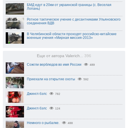
БМД едут в 20км от украинской границы (с. Веселая
Лопань)
Ротное тактическое учение с десантниками Ульяновского
соединения ВДВ
В Челябинской области проходят российско-китайские
военные учения «Мирная миссия-2013»
Еще от автора Valerich...
396
Сожгли верблюдов во имя России
489
Приехали на открытие охоты
592
Джингл бэлс
782
Джингл бэлс
124
Немного о рыбалке.
488