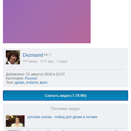
Dezmand
3437
| 0
305
видео
3171
пост
3
друга
Добавлено: 31 августа 2016 в 22:07
Категория:
Разное
Теги:
драка
,
избили
,
врач
Скачать видео (1.78 Мб)
Похожее видео
русская шапка - повод для драки в латвии