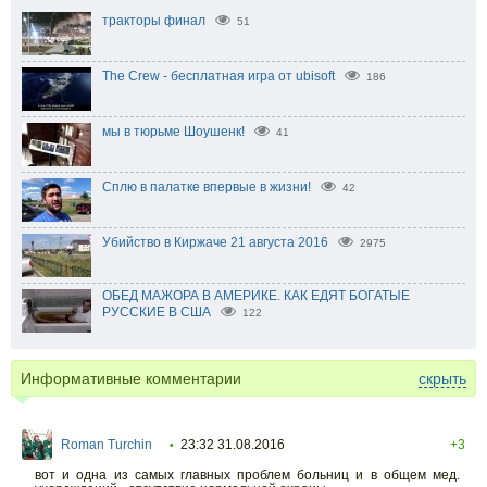
тракторы финал
51
The Crew - бесплатная игра от ubisoft
186
мы в тюрьме Шоушенк!
41
Сплю в палатке впервые в жизни!
42
Убийство в Киржаче 21 августа 2016
2975
ОБЕД МАЖОРА В АМЕРИКЕ. КАК ЕДЯТ БОГАТЫЕ
РУССКИЕ В США
122
Информативные комментарии
скрыть
Roman Turchin
23:32 31.08.2016
+3
•
вот и одна из самых главных проблем больниц и в общем мед.