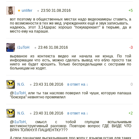
★
unlifer
23:50 31.08.2016
+5
○
вот поэтому в общественных местах надо видеокамеры ставить, а
по возможности в тех же мед. учреждениях ещё и звук записывать.
надеюсь, этот 3,14дарас хорошо "покукарекает" в тюрьме, да и
место ему на параше.
i1uToH
23:46 31.08.2016
-3
○
вырваное из контекста видео ни начала ни конца. По той
информации что есть, можно сделать вывод что ебло просто так
никто не будет крошить. Только беспредельщики с сестрами по
больницам не ходят.
N.G.
23:43 31.08.2016
в ответ на ↓
0
○
@
i1uToH
,
или ты так наслово поверил той чуши, которую папаша
"боксера" невнятно промямлил
N.G.
23:40 31.08.2016
в ответ на ↓
+2
○
@
i1uToH
,
смысл с тобой глупцом вспыльчивым
вестиконструктивный разговор. Повторю вопрос ГДЕ ВИДЕ ЧТО
ВРАЧ ТОЛКНУЛ ПАЦИЕНТКУ???
А свои пацанские высказывания про жопу с языком остав для таких