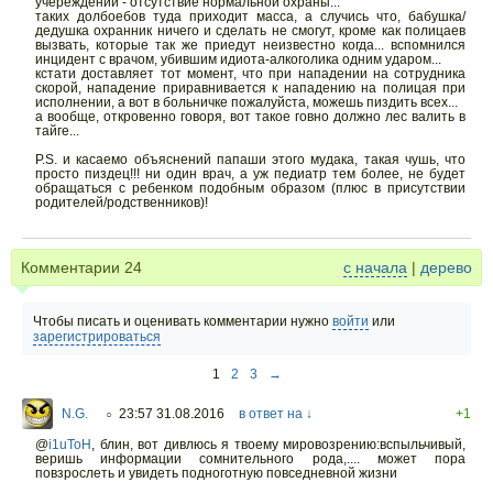
учереждений - отсутствие нормальной охраны...
таких долбоебов туда приходит масса, а случись что, бабушка/
дедушка охранник ничего и сделать не смогут, кроме как полицаев
вызвать, которые так же приедут неизвестно когда... вспомнился
инцидент с врачом, убившим идиота-алкоголика одним ударом...
кстати доставляет тот момент, что при нападении на сотрудника
скорой, нападение приравнивается к нападению на полицая при
исполнении, а вот в больничке пожалуйста, можешь пиздить всех...
а вообще, откровенно говоря, вот такое говно должно лес валить в
тайге...
P.S. и касаемо объяснений папаши этого мудака, такая чушь, что
просто пиздец!!! ни один врач, а уж педиатр тем более, не будет
обращаться с ребенком подобным образом (плюс в присутствии
родителей/родственников)!
Комментарии
24
с начала
|
дерево
Чтобы писать и оценивать комментарии нужно
войти
или
зарегистрироваться
1
2
3
→
N.G.
23:57 31.08.2016
в ответ на ↓
+1
○
@
i1uToH
,
блин, вот дивлюсь я твоему мировозрению:вспыльчивый,
веришь информации сомнительного рода,.... может пора
повзрослеть и увидеть подноготную повседневной жизни