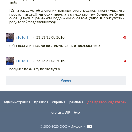
тайге...
P.S. и касаемо объяснений папаши этого мудака, такая чушь, что
просто пиздец!!! ни один врач, а уж педиатр тем более, не будет
обращаться с ребенком подобным образом (плюс в присутствии
родителей/родственников)!
i1uToH
23:13 31.08.2016
-9
○
я бы поступил так же не задумываясь о последствиях.
i1uToH
23:13 31.08.2016
-4
○
получил по ебалу по заслугам
Ранее
администрация
правила
справка
реклама
для правообладателей
|
|
|
|
|
оплата VIP
блог
|
Инфон
© 2008-2026 ООО «
»