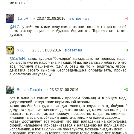
же как ты
i1uToH
23:37 31.08.2016
в ответ на ↓
-4
○
@
N.G.
, у тебя мать или жену хамло толкнет на пол, ты так же свой
язык в жопу засунешь и будешь бормотать. Терпилы кто также
думают.
N.G.
23:35 31.08.2016
в ответ на ↓
+3
○
@
i1uToH
,
таких дураков-"боксеров" наказывать по полному надо,
сила есть ума не надо - значит сиди. И да, где запись якобы того что
врач толкнул пациентку, где? А отец на то и родитель, чтобы
действия своего сыночка беспредельщика оправдывать, пронес
абсолютную несуразицу
Roman Turchin
23:32 31.08.2016
+3
•
вот и одна из самых главных проблем больниц и в общем мед.
учереждений - отсутствие нормальной охраны...
таких долбоебов туда приходит масса, а случись что, бабушка/
дедушка охранник ничего и сделать не смогут, кроме как полицаев
вызвать, которые так же приедут неизвестно когда... вспомнился
инцидент с врачом, убившим идиота-алкоголика одним ударом...
кстати доставляет тот момент, что при нападении на сотрудника
скорой, нападение приравнивается к нападению на полицая при
исполнении, а вот в больничке пожалуйста, можешь пиздить всех...
а вообще, откровенно говоря, вот такое говно должно лес валить в