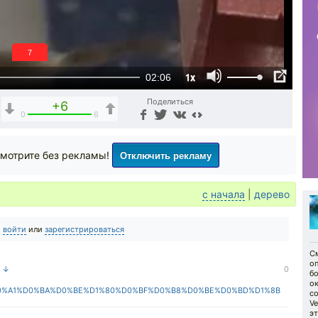
6
1x
02:06
Поделиться
+6
0
6
Отключить рекламу
мотрите без рекламы!
с начала
|
дерево
о
войти
или
зарегистрироваться
С
о
а ↓
0
б
о
ki/%D0%A1%D0%BA%D0%BE%D1%80%D0%BF%D0%B8%D0%BE%D0%BD%D1%8B
с
Ve
эт