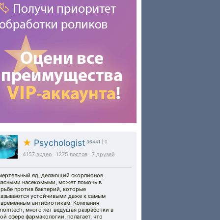
★
Psychologist
36441
| 0
4157
видео
1275
постов
7
друзей
мертельный яд, делающий скорпионов
пасными насекомыми, может помочь в
орьбе против бактерий, которые
казываются устойчивыми даже к самым
овременным антибиотикам. Компания
nomtech, много лет ведущая разработки в
ой сфере фармакологии, полагает, что