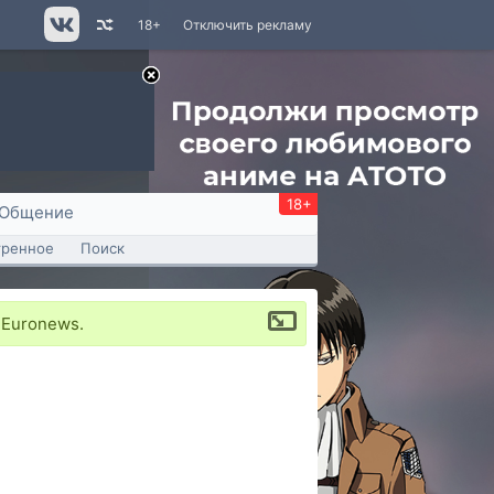
18+
Отключить рекламу
18+
Общение
тренное
Поиск
 Euronews.