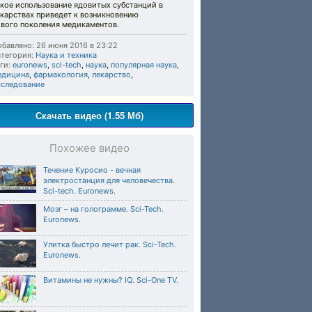
кое использование ядовитых субстанций в
екарствах приведет к возникновению
ового поколения медикаментов.
бавлено: 26 июня 2016 в 23:22
тегория:
Наука и техника
ги:
euronews
,
sci-tech
,
наука
,
популярная наука
,
едицина
,
фармакология
,
лекарство
,
сследование
Скачать видео (1.55 Мб)
Похожее видео
Течение Куросио - вечная
электростанция для человечества.
Sci-tech. Euronews.
Мозг – на голограмме. Sci-Tech.
Euronews.
Улитка быстро лечит рак. Sci-Tech.
Euronews.
Витамины не нужны? IQ. Sci-One TV.