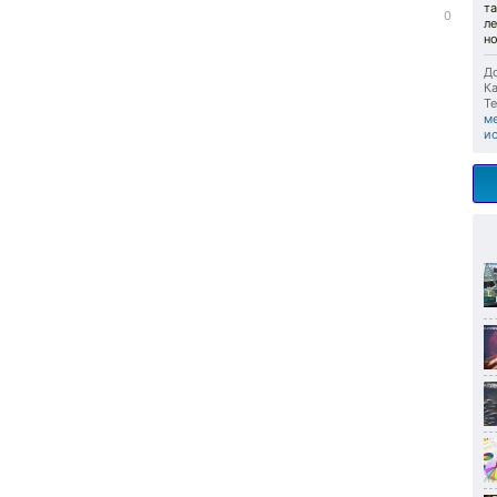
та
0
л
н
До
Ка
Те
м
и