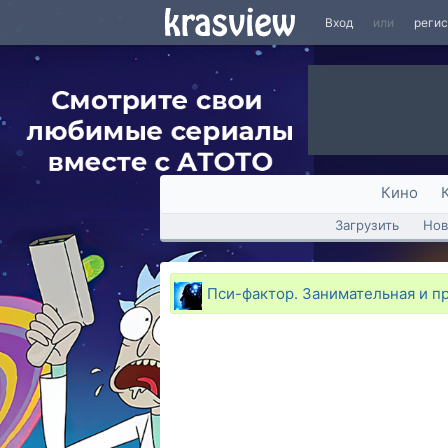
Вход
или
реги
Кино
Загрузить
Нов
Пси-фактор. Занимательная и п