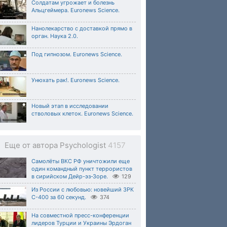
Солдатам угрожает и болезнь
Альцгеймера. Euronews Science.
Нанолекарство с доставкой прямо в
орган. Наука 2.0.
Под гипнозом. Euronews Science.
Унюхать рак!. Euronews Science.
Новый этап в исследовании
стволовых клеток. Euronews Science.
Еще от автора Psychologist
4157
Самолёты ВКС РФ уничтожили еще
один командный пункт террористов
в сирийском Дейр-эз-Зоре.
129
Из России с любовью: новейший ЗРК
С-400 за 60 секунд.
374
На совместной пресс-конференции
лидеров Турции и Украины Эрдоган