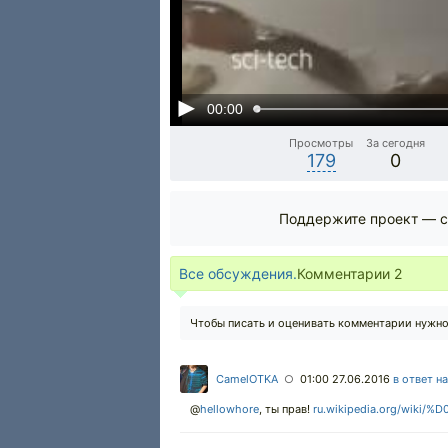
00:00
Просмотры
За сегодня
179
0
Поддержите проект — с
Все обсуждения.
Комментарии
2
Чтобы писать и оценивать комментарии нужн
CamelOTKA
01:00 27.06.2016
в ответ н
○
@
hellowhore
,
ты прав!
ru.wikipedia.org/wi