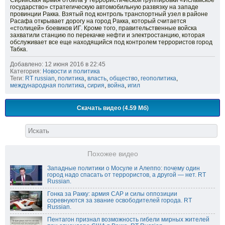
Сирийская армия отбила у террористической группировки «Исламское
государство» стратегическую автомобильную развязку на западе
провинции Ракка. Взятый под контроль транспортный узел в районе
Расафа открывает дорогу на город Ракка, который считается
«столицей» боевиков ИГ. Кроме того, правительственные войска
захватили станцию по перекачке нефти и электростанцию, которая
обслуживает все еще находящийся под контролем террористов город
Табка.
Добавлено: 12 июня 2016 в 22:45
Категория:
Новости и политика
Теги:
RT russian
,
политика
,
власть
,
общество
,
геополитика
,
международная политика
,
сирия
,
война
,
игил
Скачать видео (4.59 Мб)
Похожее видео
Западные политики о Мосуле и Алеппо: почему один
город надо спасать от террористов, а другой — нет. RT
Russian.
Гонка за Ракку: армия САР и силы оппозиции
соревнуются за звание освободителей города. RT
Russian.
Пентагон признал возможность гибели мирных жителей