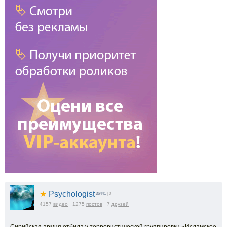
★
Psychologist
36441
| 0
4157
видео
1275
постов
7
друзей