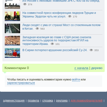
Из России с любовью: новейший ЗРК С-400 за 60 секунд.
374
На совместной пресс-конференции лидеров Турции и
Украины Эрдоган чуть не уснул.
170
Люди сходят с ума от страха! Мост со стеклянным полом
в Китае.
563
Западная коалиция во главе с США резко снизила
интенсивность ударов по террористам ИГИЛ на
территории Ирака.
101
В Сирии потерпел крушение российский Су-24.
353
Комментарии
0
с начала
|
дерево
Чтобы писать и оценивать комментарии нужно
войти
или
зарегистрироваться
администрация
правила
справка
реклама
для правообладателей
|
|
|
|
|