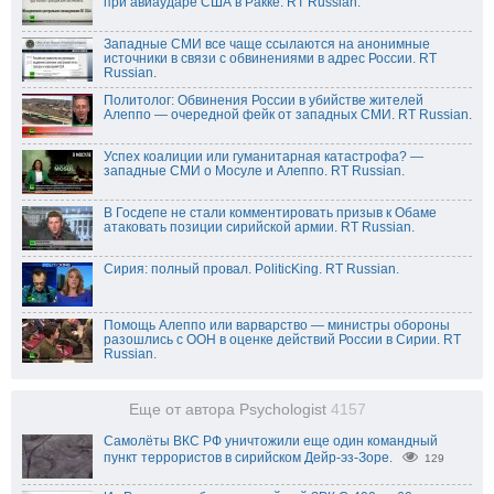
при авиаударе США в Ракке. RT Russian.
Западные СМИ все чаще ссылаются на анонимные
источники в связи с обвинениями в адрес России. RT
Russian.
Политолог: Обвинения России в убийстве жителей
Алеппо — очередной фейк от западных СМИ. RT Russian.
Успех коалиции или гуманитарная катастрофа? —
западные СМИ о Мосуле и Алеппо. RT Russian.
В Госдепе не стали комментировать призыв к Обаме
атаковать позиции сирийской армии. RT Russian.
Сирия: полный провал. PoliticKing. RT Russian.
Помощь Алеппо или варварство — министры обороны
разошлись с ООН в оценке действий России в Сирии. RT
Russian.
Еще от автора Psychologist
4157
Самолёты ВКС РФ уничтожили еще один командный
пункт террористов в сирийском Дейр-эз-Зоре.
129