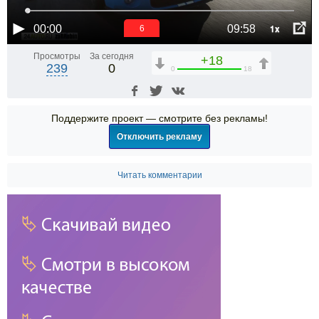
1x
00:00
09:58
6
Просмотры
За сегодня
+18
239
0
0
18
Поддержите проект — смотрите без рекламы!
Отключить рекламу
Читать комментарии