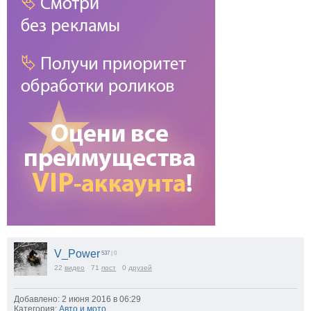
V_Power
537
| 0
22
видео
71
пост
0
друзей
Добавлено: 2 июня 2016 в 06:29
Категория:
Авто и мото