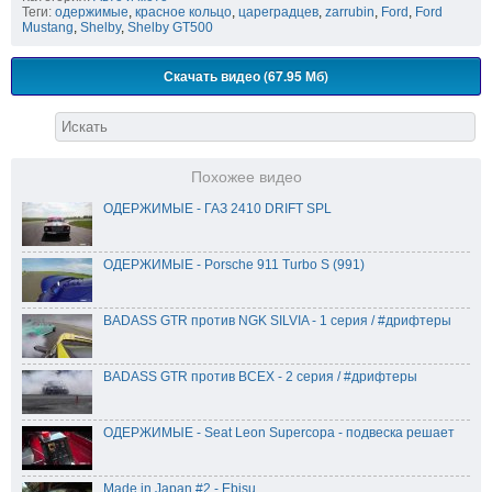
Теги:
одержимые
,
красное кольцо
,
цареградцев
,
zarrubin
,
Ford
,
Ford
Mustang
,
Shelby
,
Shelby GT500
Скачать видео (67.95 Мб)
Похожее видео
ОДЕРЖИМЫЕ - ГАЗ 2410 DRIFT SPL
ОДЕРЖИМЫЕ - Porsche 911 Turbo S (991)
BADASS GTR против NGK SILVIA - 1 серия / #дрифтеры
BADASS GTR против ВСЕХ - 2 серия / #дрифтеры
ОДЕРЖИМЫЕ - Seat Leon Supercopa - подвеска решает
Made in Japan #2 - Ebisu