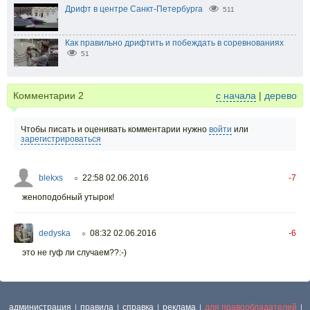
Дрифт в центре Санкт-Петербурга
511
Как правильно дрифтить и побеждать в соревнованиях
51
Комментарии
2
с начала
|
дерево
Чтобы писать и оценивать комментарии нужно
войти
или
зарегистрироваться
blekxs
22:58 02.06.2016
-7
○
женоподобный утырок!
dedyska
08:32 02.06.2016
-6
○
это не гуф ли случаем??:-)
администрация
правила
справка
реклама
для правообладателей
|
|
|
|
|