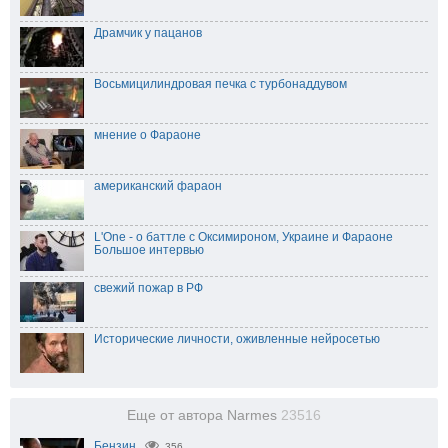
Драмчик у пацанов
Восьмицилиндровая печка с турбонаддувом
мнение о Фараоне
американский фараон
L'One - о баттле с Оксимироном, Украине и Фараоне
Большое интервью
свежий пожар в РФ
Исторические личности, оживленные нейросетью
Еще от автора Narmes
23516
Бензин
356