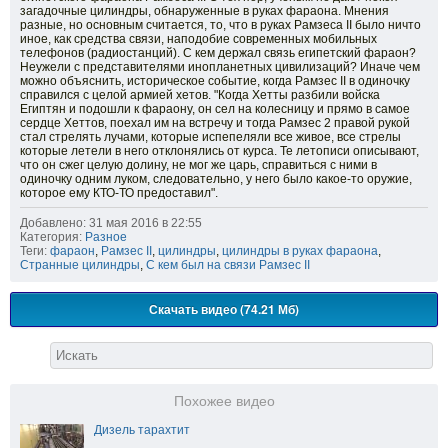
загадочные цилиндры, обнаруженные в руках фараона. Мнения
разные, но основным считается, то, что в руках Рамзеса ІІ было ничто
иное, как средства связи, наподобие современных мобильных
телефонов (радиостанций). С кем держал связь египетский фараон?
Неужели с представителями инопланетных цивилизаций? Иначе чем
можно объяснить, историческое событие, когда Рамзес ІІ в одиночку
справился с целой армией хетов. "Когда Хетты разбили войска
Египтян и подошли к фараону, он сел на колесницу и прямо в самое
сердце Хеттов, поехал им на встречу и тогда Рамзес 2 правой рукой
стал стрелять лучами, которые испепеляли все живое, все стрелы
которые летели в него отклонялись от курса. Те летописи описывают,
что он сжег целую долину, не мог же царь, справиться с ними в
одиночку одним луком, следовательно, у него было какое-то оружие,
которое ему КТО-ТО предоставил".
Добавлено: 31 мая 2016 в 22:55
Категория:
Разное
Теги:
фараон
,
Рамзес II
,
цилиндры
,
цилиндры в руках фараона
,
Странные цилиндры
,
С кем был на связи Рамзес II
Скачать видео (74.21 Мб)
Похожее видео
Дизель тарахтит