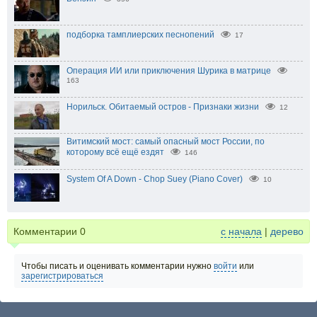
подборка тамплиерских песнопений
17
Операция ИИ или приключения Шурика в матрице
163
Норильск. Обитаемый остров - Признаки жизни
12
Витимский мост: самый опасный мост России, по
которому всё ещё ездят
146
System Of A Down - Chop Suey (Piano Cover)
10
Комментарии
0
с начала
|
дерево
Чтобы писать и оценивать комментарии нужно
войти
или
зарегистрироваться