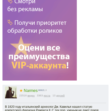
★
Narmes
660615
| 0
23516
видео
3363
поста
13
друзей
В 1820 году итальянский археолог Дж. Кавилья нашел статую
египетского фараона Рамзеса ІІ. С тех пор, ученым не дают покоя