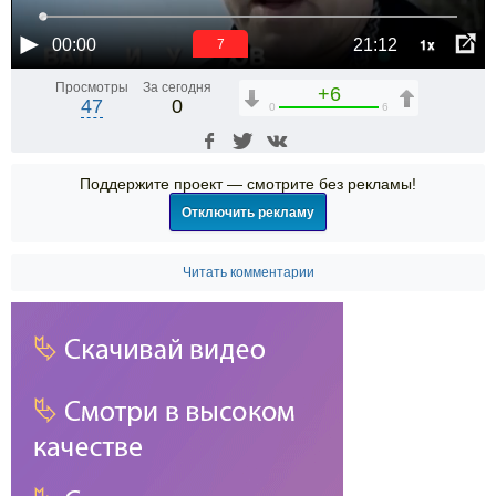
1x
00:00
21:12
6
Просмотры
За сегодня
+6
47
0
0
6
Поддержите проект — смотрите без рекламы!
Отключить рекламу
Читать комментарии