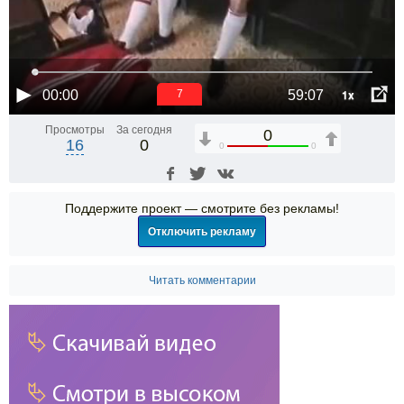
1x
00:00
59:07
6
Просмотры
За сегодня
0
16
0
0
0
Поддержите проект — смотрите без рекламы!
Отключить рекламу
Читать комментарии