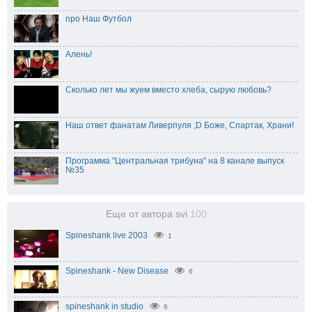
про Наш Футбол
Алень!
Сколько лет мы жуем вместо хлеба, сырую любовь?
Наш ответ фанатам Ливерпуля ;D Боже, Спартак, Храни!
Программа "Центральная трибуна" на 8 канале выпуск
№35
Еще от автора svi
100
Spineshank live 2003
1
Spineshank - New Disease
6
spineshank in studio
6