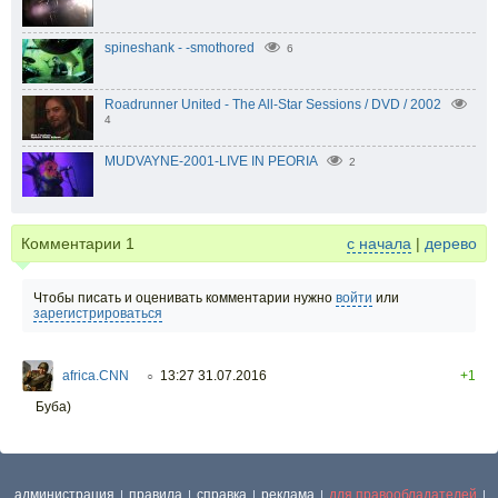
spineshank - -smothored
6
Roadrunner United - The All-Star Sessions / DVD / 2002
4
MUDVAYNE-2001-LIVE IN PEORIA
2
Комментарии
1
с начала
|
дерево
Чтобы писать и оценивать комментарии нужно
войти
или
зарегистрироваться
africa.CNN
13:27 31.07.2016
+1
○
Буба)
администрация
правила
справка
реклама
для правообладателей
|
|
|
|
|