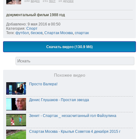
100
видео
151
пост
10
друзей
документальный фильм 1988 год
Добавлено: 9 мая 2016 в 00:50
Категория:
Спорт
Теги:
футбол
,
бесков
,
Спартак Москва
,
спартак
Скачать видео (130.9 Мб)
Похожее видео
Просто Валера!
Денис Глушаков - Простая звезда
Зенит - Спартак _ незасчитанный гол Файзулина
Спартак Москва - Крылья Советов 4 декабря 2015 г