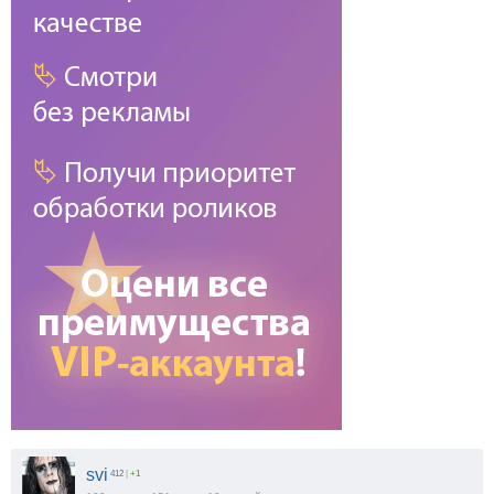
svi
412
|
+1