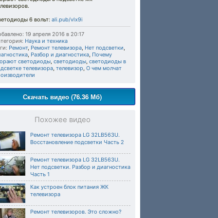
левизоров.
ветодиоды 6 вольт:
ali.pub/vlx9i
бавлено: 19 апреля 2016 в 20:17
тегория:
Наука и техника
ги:
Ремонт
,
Ремонт телевизора
,
Нет подсветки
,
иагностика
,
Разбор и диагностика
,
Почему
горают светодиоды
,
светодиоды
,
светодиоды в
одсветке телевизора
,
телевизор
,
О чем молчат
роизводители
Скачать видео (76.36 Мб)
Похожее видео
Ремонт телевизора LG 32LB563U.
Восстановление подсветки Часть 2
Ремонт телевизора LG 32LB563U.
Нет подсветки. Разбор и диагностика
Часть 1
Как устроен блок питания ЖК
телевизора
Ремонт телевизоров. Это сложно?