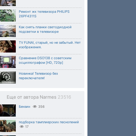
Ремонт жк телевизора PHILIPS
26PF4311S
Как снять планки светодиодной
подсветки в телевизоре
TV FUNAI, старый, но не забытый. Нет
изображения.
Сравнение DSO138 с советским
осциллографом [HD, 720p]
Новинка! Телевизор без
переключателя!
Еще от автора Narmes
23516
Бензин
356
подборка тамплиерских песнопений
17