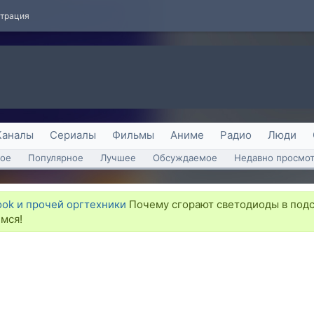
страция
Каналы
Сериалы
Фильмы
Аниме
Радио
Люди
ое
Популярное
Лучшее
Обсуждаемое
Недавно просмо
ook и прочей оргтехники
Почему сгорают светодиоды в подс
мся!