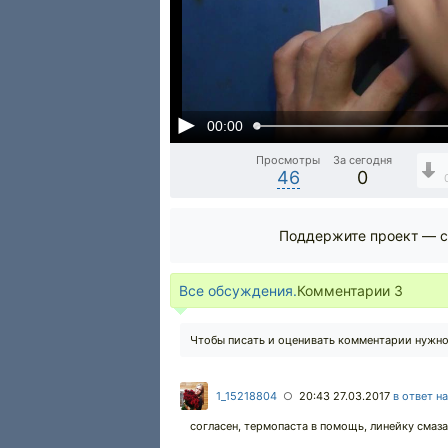
00:00
Просмотры
За сегодня
46
0
Поддержите проект — с
Все обсуждения.
Комментарии
3
Чтобы писать и оценивать комментарии нужн
1_15218804
20:43 27.03.2017
в ответ н
○
согласен, термопаста в помощь, линейку смаза