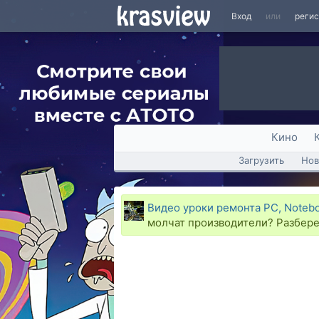
Вход
или
реги
Кино
Загрузить
Нов
Видео уроки ремонта PC, Noteb
молчат производители? Разбере