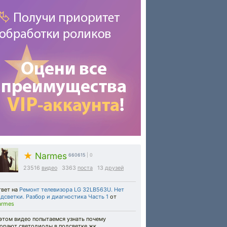
★
Narmes
660615
| 0
23516
видео
3363
поста
13
друзей
твет на
Ремонт телевизора LG 32LB563U. Нет
дсветки. Разбор и диагностика Часть 1
от
armes
этом видео попытаемся узнать почему
горают светодиоды в подсветке жк