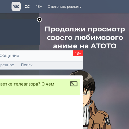
18+
Отключить рекламу
18+
Общение
тренное
Поиск
ветке телевизора? О чем