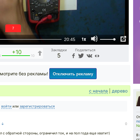
6
1x
20:45
Закладки
Поделиться
+10
5
0
10
Отключить рекламу
мотрите без рекламы!
с начала
|
дерево
о
войти
или
зарегистрироваться
О
по
а ↓
0
N
л с обратной стороны, ограничил ток, и на пол года еще хватит)
В 
с