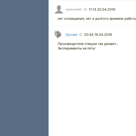
razoom89
11:13 20.04.2016
○
нет охлаждения, нет и долгого времени работ
Djovani
20:44 19.04.2016
○
Производители спецом так делают...
Экспиременты на пять!