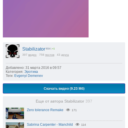
Stabilizator
5014
|
+1
397
видео
758
постов
43
друга
Добавлено: 31 марта 2016 в 09:57
Категория:
Эротика
Теги:
Evgenyi Demenev
Скачать видео (9.23 Мб)
Еще от автора Stabilizator
397
Zero tolerance Remake
171
Sabrina Carpenter - Manchild
114