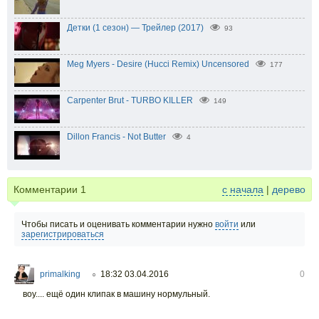
Детки (1 сезон) — Трейлер (2017)
93
Meg Myers - Desire (Hucci Remix) Uncensored
177
Carpenter Brut - TURBO KILLER
149
Dillon Francis - Not Butter
4
Комментарии
1
с начала
|
дерево
Чтобы писать и оценивать комментарии нужно
войти
или
зарегистрироваться
primalking
18:32 03.04.2016
0
○
воу.... ещё один клипак в машину нормульный.