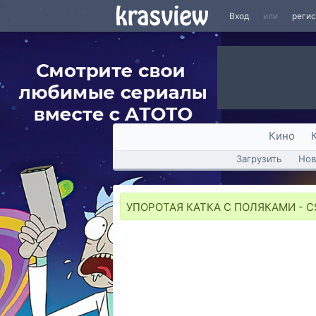
Вход
или
реги
Кино
Загрузить
Нов
УПОРОТАЯ КАТКА С ПОЛЯКАМИ - C