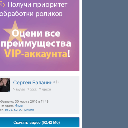
Сергей Баланин
8
| 0
5
видео
1
пост
2
друга
бавлено: 30 марта 2016 в 11:49
тегория:
Игры
ги:
игра
,
ксго
,
прикол
Скачать видео (62.42 Мб)