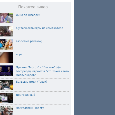
Похожее видео
Яйцо по Шведски
а у тебя есть игры на компьютере
взрослый ребенок)
игра
Прикол. "Могол" и "Пистон" (к/ф
Беспредел) играют в "кто хочет стать
миллионером"
Большие люди (Такси)
Доигрались :)
Наигрался В Тюрягу