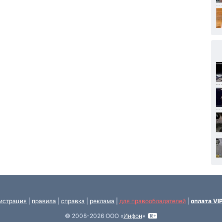
истрация
|
правила
|
справка
|
реклама
|
для правообладателей
|
оплата VI
© 2008-2026 ООО «
Инфон
»