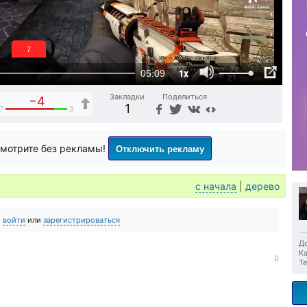
6
1x
05:09
Закладки
Поделиться
−4
1
7
3
Отключить рекламу
мотрите без рекламы!
с начала
|
дерево
о
войти
или
зарегистрироваться
До
Ка
0
Те