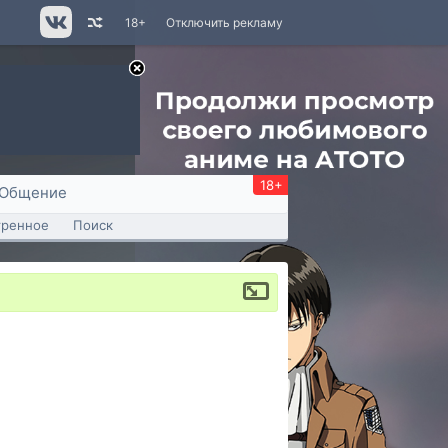
18+
Отключить рекламу
18+
Общение
тренное
Поиск