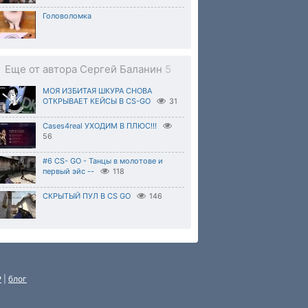
Головоломка
Еще от автора Сергей Баланин
5
МОЯ ИЗБИТАЯ ШКУРА СНОВА
ОТКРЫВАЕТ КЕЙСЫ В CS-GO
31
Cases4real УХОДИМ В ПЛЮС!!!
56
#6 CS- GO - Танцы в молотове и
первый эйс --
118
СКРЫТЫЙ ПУЛ В CS GO
146
P
|
блог