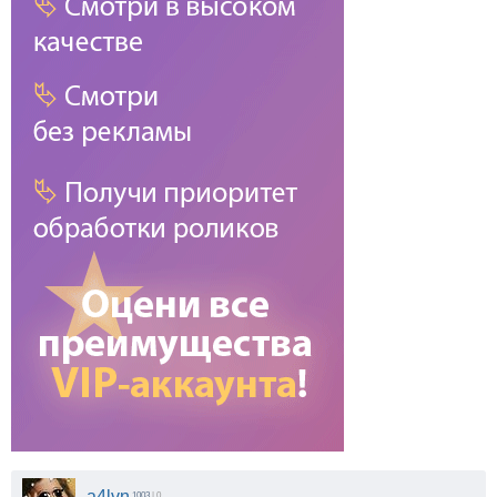
a4lvn
1003
| 0