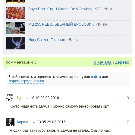
Boy's Don't Cry - I Wanna Be A Cowboy 1982
8
МЦ 255 РЕВОЛЬВЕРНЫЙ ДРОБОВИК
354
Ногу Свело - Тазепам
13
Комментарии
3
с начала
|
дерево
Чтобы писать и оценивать комментарии нужно
войти
или
зарегистрироваться
figi
18:10 29.03.2016
+3
○
Круто когда есть дамба :) можно самому генерировать кВт
6apma
13:35 29.03.2016
+7
○
Я один раз так трубу закрыл, дамбы не стало.. Смыло нах..