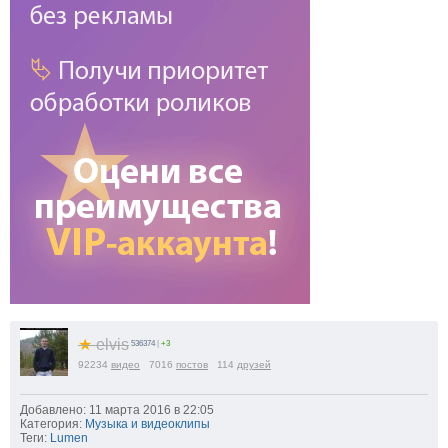
★
elvis
536374
|
+3
92234
видео
7016
постов
114
друзей
Добавлено: 11 марта 2016 в 22:05
Категория:
Музыка и видеоклипы
Теги:
Lumen