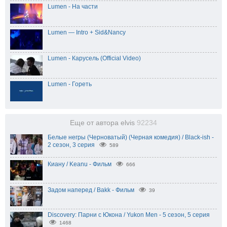
Lumen - На части
Lumen — Intro + Sid&Nancy
Lumen - Карусель (Official Video)
Lumen - Гореть
Еще от автора elvis
92234
Белые негры (Черноватый) (Черная комедия) / Black-ish -
2 сезон, 3 серия
589
Киану / Keanu - Фильм
666
Задом наперед / Bakk - Фильм
39
Discovery: Парни с Юкона / Yukon Men - 5 сезон, 5 серия
1468