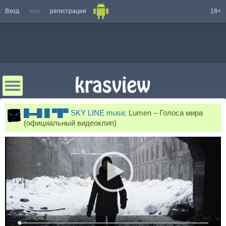
Вход
или
регистрация
18+
█▬█ █ ▀█▀ SKY LINE music
Lumen – Голоса мира
(официальный видеоклип)