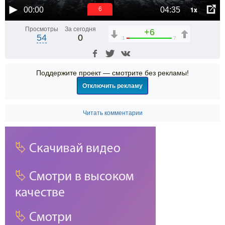
1x
00:00
04:35
6
Просмотры
За сегодня
+6
54
0
1
7
Поддержите проект — смотрите без рекламы!
Отключить рекламу
Читать комментарии