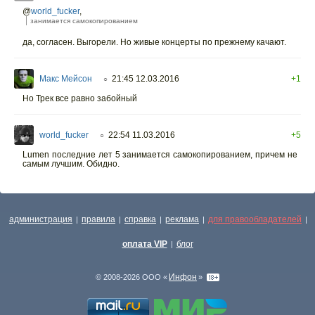
@
world_fucker
,
занимается самокопированием
да, согласен. Выгорели. Но живые концерты по прежнему качают.
Макс Мейсон
21:45 12.03.2016
+1
○
Но Трек все равно забойный
world_fucker
22:54 11.03.2016
+5
○
Lumen последние лет 5 занимается самокопированием, причем не
самым лучшим. Обидно.
администрация
правила
справка
реклама
для правообладателей
|
|
|
|
|
оплата VIP
блог
|
Инфон
© 2008-2026 ООО «
»