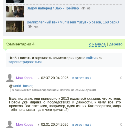
Задом наперед / Bakk - Трейлер
69
Великолепный век / Muhtesem Yuzyil - 5 сезон, 168 серия
754
Комментарии
4
с начала
|
дерево
Чтобы писать и оценивать комментарии нужно
войти
или
зарегистрироваться
Моя Кровь
02:37 20.04.2026
в ответ на ↓
0
○
@
world_fucker
,
5 занимается самокопированием, причем не самым лучшим
Еще, полагаю, они примерно к 2013 годам всё сказали, что хотели.
Потом уже лирика о последствиях и данности, к чему всё это
привело. Вот этот клип, например, один из них. Как говорится, когда
тебя не слышат - для чего кричать?)
Моя Кровь
02:31 20.04.2026
в ответ на ↓
0
○