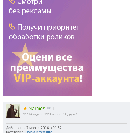
★
Narmes
660615
| 0
23516
видео
3363
поста
13
друзей
Добавлено: 7 марта 2016 в 01:52
Категория:
Наука и техника