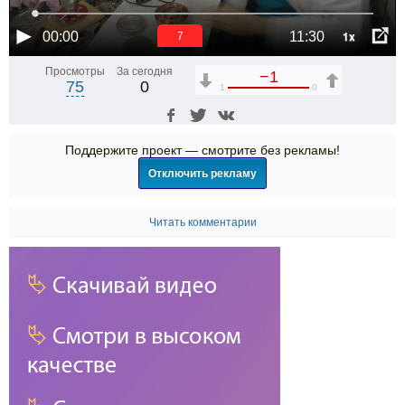
1x
00:00
11:30
6
Просмотры
За сегодня
−1
75
0
1
0
Поддержите проект — смотрите без рекламы!
Отключить рекламу
Читать комментарии