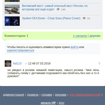
Витимский мост: самый опасный мост России, по
которому всё ещё ездят
146
System Of A Down - Chop Suey (Piano Cover)
10
Комментарии
1
с начала
|
дерево
Чтобы писать и оценивать комментарии нужно
войти
или
зарегистрироваться
list123
12:48 07.03.2016
0
○
не увидел в ролике никакой левитации, смысл ролика -"мне лень
собирать схему с датчиками подскажите как обойтись без них а то я
рукожоп".
администрация
правила
справка
реклама
для правообладателей
|
|
|
|
|
оплата VIP
блог
|