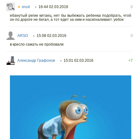
★
xrust
16:44 02.03.2016
0
○
ебанутый регик китаец, нет бы выбежать ребенка подобрать, чтоб
он по дороге не бегал, а тот едет за ним и насигналивает. уебок
ARSO
15:08 02.03.2016
0
○
в кресло сажать не пробовали
Александр Графонов
15:01 02.03.2016
+7
○