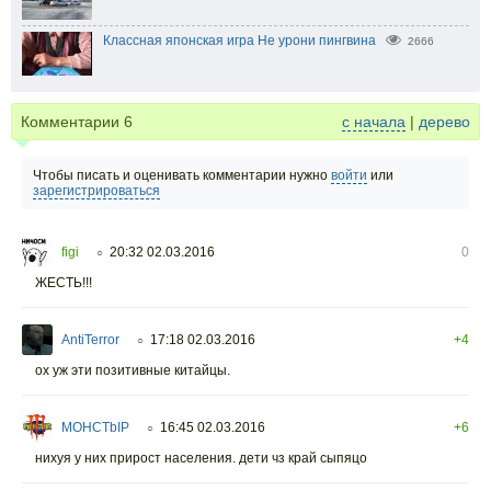
Классная японская игра Не урони пингвина
2666
Комментарии
6
с начала
|
дерево
Чтобы писать и оценивать комментарии нужно
войти
или
зарегистрироваться
figi
20:32 02.03.2016
0
○
ЖЕСТЬ!!!
AntiTerror
17:18 02.03.2016
+4
○
ох уж эти позитивные китайцы.
MOHCTbIP
16:45 02.03.2016
+6
○
нихуя у них прирост населения. дети чз край сыпяцо