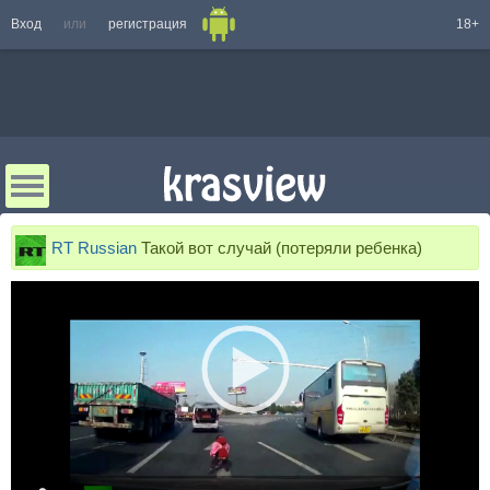
Вход
или
регистрация
18+
RT Russian
Такой вот случай (потеряли ребенка)