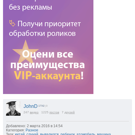
JohnD
17742
| 0
247
видео
1225
постов
7
друзей
Добавлено: 2 марта 2016 в 14:54
Категория:
Разное
Теги:
китай
,
случай
,
вывалился
,
ребенок
,
атомобиль
,
машина