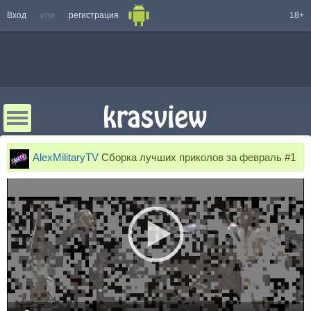
Вход
или
регистрация
18+
AlexMilitaryTV
Сборка лучших приколов за февраль #1