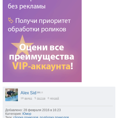
Alex Sid
200
| 0
18
видео
5
постов
0
друзей
Добавлено: 28 февраля 2016 в 16:23
Категория:
Юмор
Теги:
сборка приколов
,
подборка приколов