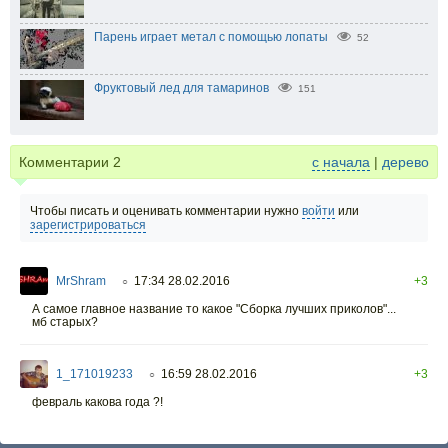
Парень играет метал с помощью лопаты
52
Фруктовый лед для тамаринов
151
Комментарии
2
с начала
|
дерево
Чтобы писать и оценивать комментарии нужно
войти
или
зарегистрироваться
MrShram
17:34 28.02.2016
+3
○
А самое главное название то какое "Сборка лучших приколов"...
мб старых?
1_171019233
16:59 28.02.2016
+3
○
февраль какова года ?!