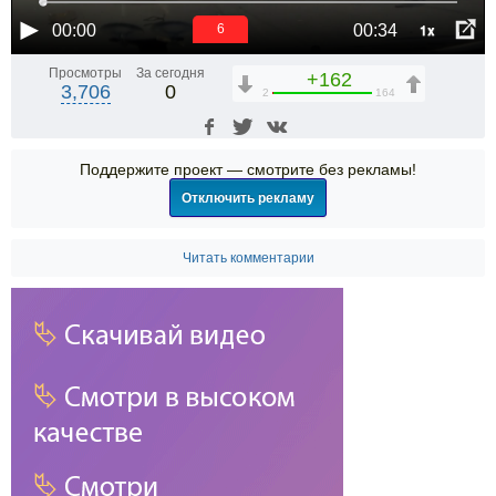
1x
00:00
00:34
6
Просмотры
За сегодня
+162
3,706
0
2
164
Поддержите проект — смотрите без рекламы!
Отключить рекламу
Читать комментарии