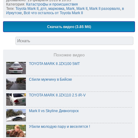
Категория:
Катастрофы и происшествия
Теги:
Toyota Mark II
,
дтп
,
марковка
,
Mark
,
Mark II
,
Mark II разорвало
,
в
Иркутске
,
Всё что осталось от Toyota Mark II
Скачать видео (3.85 Мб)
Похожее видео
TOYOTA MARK II JZX100 5MT
Сбили мужчину в Бийске
TOYOTA MARK II JZX110 2.5 iR-V
Mark ll vs Skyline Дивногорск
Убили молодую пару и веселятся !