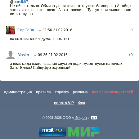
@
barsik87
,
Не обязательно. Обычно достаточно открутить бампера. :) А гайцы
закрывают на это глаза. А вот распил.. Тут уже очевидно надо
пилить кузов.
CepCoBa
11:56 21.02.2016
0
○
на скотч заклеил, думал прокатит
Blaster
09:36 21.02.2016
+9
○
а ведь когда ездил, распил хрустел поди, кузов гнулся на кочках..
Зато! Блядь! Сабвуфур охуенный!
администрация
правила
справка
реклама
для правообладателей
|
|
|
|
|
оплата VIP
блог
|
Инфон
© 2008-2026 ООО «
»