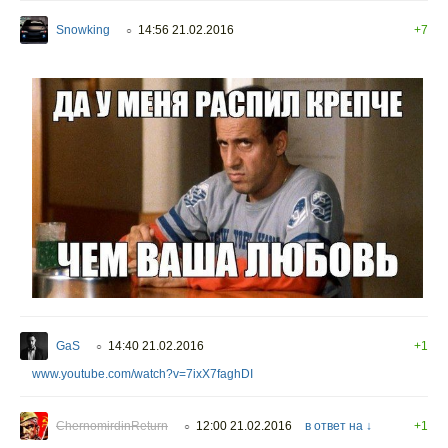
Snowking
14:56 21.02.2016
+7
○
GaS
14:40 21.02.2016
+1
○
www.youtube.com/watch?v=7ixX7faghDI
ChernomirdinReturn
12:00 21.02.2016
в ответ на ↓
+1
○