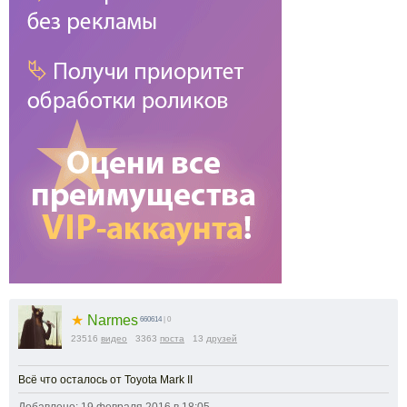
★
Narmes
660614
| 0
23516
видео
3363
поста
13
друзей
Всё что осталось от Toyota Mark II
Добавлено: 19 февраля 2016 в 18:05