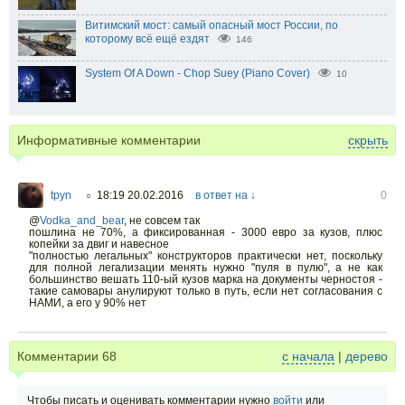
Витимский мост: самый опасный мост России, по
которому всё ещё ездят
146
System Of A Down - Chop Suey (Piano Cover)
10
Информативные комментарии
скрыть
tpyn
18:19 20.02.2016
в ответ на ↓
0
○
@
Vodka_and_bear
,
не совсем так
пошлина не 70%, а фиксированная - 3000 евро за кузов, плюс
копейки за двиг и навесное
"полностью легальных" конструкторов практически нет, поскольку
для полной легализации менять нужно "пуля в пулю", а не как
большинство вешать 110-ый кузов марка на документы черностоя -
такие самовары анулируют только в путь, если нет согласования с
НАМИ, а его у 90% нет
Комментарии
68
с начала
|
дерево
Чтобы писать и оценивать комментарии нужно
войти
или