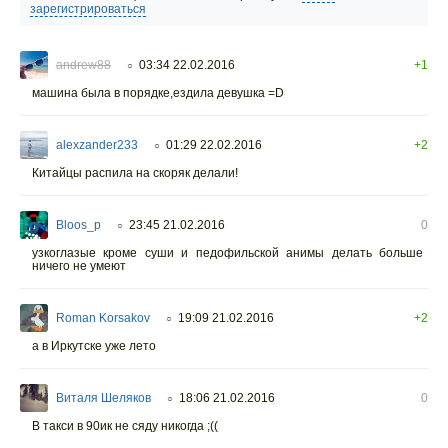
зарегистрироваться
andrew88
03:34 22.02.2016
+1
○
машина была в порядке,ездила девушка =D
alexzander233
01:29 22.02.2016
+2
○
Китайцы распила на скоряк делали!
Bloos_p
23:45 21.02.2016
0
○
узкоглазые кроме суши и педофильской анимы делать больше
ничего не умеют
Roman Korsakov
19:09 21.02.2016
+2
○
а в Иркутске уже лето
Виталя Шеляков
18:06 21.02.2016
0
○
В такси в 90ик не сяду никогда ;((