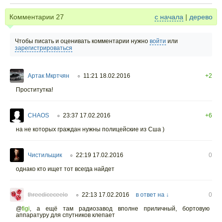
Комментарии
27
с начала
|
дерево
Чтобы писать и оценивать комментарии нужно
войти
или
зарегистрироваться
Артак Мкртчян
11:21 18.02.2016
+2
○
Проститутка!
CHAOS
23:37 17.02.2016
+6
○
на не которых граждан нужны полицейские из Сша )
Чистильщик
22:19 17.02.2016
0
○
однако кто ищет тот всегда найдет
threediceceelo
22:13 17.02.2016
в ответ на ↓
0
○
@
figi
,
а ещё там радиозавод вполне приличный, бортовую
аппаратуру для спутников клепает