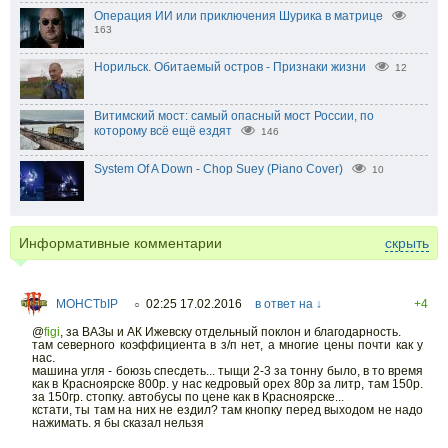
Операция ИИ или приключения Шурика в матрице
163
Норильск. Обитаемый остров - Признаки жизни
12
Витимский мост: самый опасный мост России, по
которому всё ещё ездят
146
System Of A Down - Chop Suey (Piano Cover)
10
Информативные комментарии
скрыть
MOHCTbIP
02:25 17.02.2016
в ответ на ↓
+4
○
@
figi
,
за ВАЗы и АК Ижевску отдельный поклон и благодарность.
там северного коэффициента в з/п нет, а многие цены почти как у
нас.
машина угля - боюзь спесдеть... тыщи 2-3 за тонну было, в то время
как в Красноярске 800р. у нас кедровый орех 80р за литр, там 150р.
за 150гр. стопку. автобусы по цене как в Красноярске...
кстати, ты там на них не ездил? там кнопку перед выходом не надо
нажимать. я бы сказал нельзя