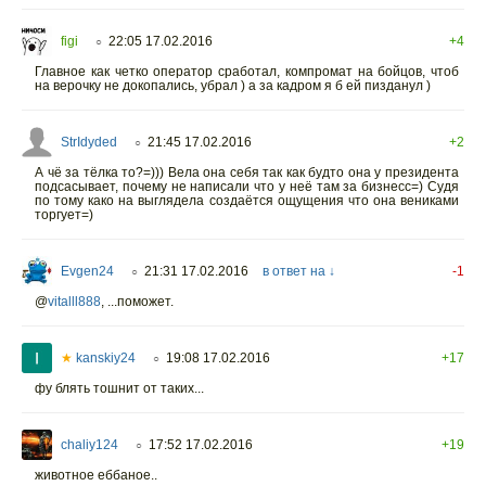
figi
22:05 17.02.2016
+4
○
Главное как четко оператор сработал, компромат на бойцов, чтоб
на верочку не докопались, убрал ) а за кадром я б ей пизданул )
StrIdyded
21:45 17.02.2016
+2
○
А чё за тёлка то?=))) Вела она себя так как будто она у президента
подсасывает, почему не написали что у неё там за бизнесс=) Судя
по тому како на выглядела создаётся ощущения что она вениками
торгует=)
Evgen24
21:31 17.02.2016
в ответ на ↓
-1
○
@
vitalll888
,
...поможет.
★
kanskiy24
19:08 17.02.2016
+17
○
фу блять тошнит от таких...
chaliy124
17:52 17.02.2016
+19
○
животное еббаное..