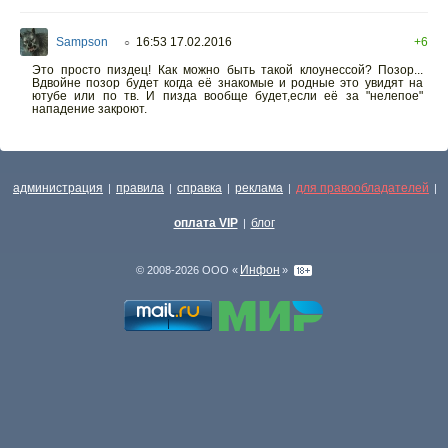
Sampson
16:53 17.02.2016
+6
○
Это просто пиздец! Как можно быть такой клоунессой? Позор...
Вдвойне позор будет когда её знакомые и родные это увидят на
ютубе или по тв. И пизда вообще будет,если её за "нелепое"
нападение закроют.
администрация
правила
справка
реклама
для правообладателей
|
|
|
|
|
оплата VIP
блог
|
Инфон
© 2008-2026 ООО «
»