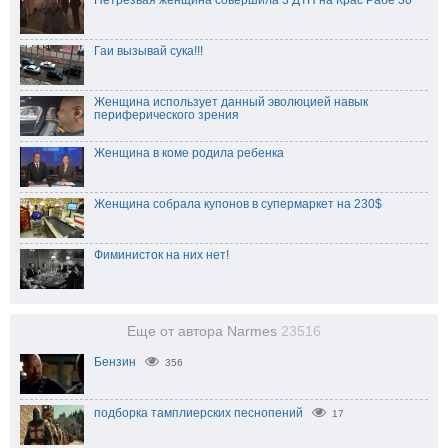
Нетрезвая женщина совершила 3 ДТП на Крас Рабе 30
Гаи вызывай сука!!!
Женщина использует данный эволюцией навык
периферического зрения
Женщина в коме родила ребенка
Женщина собрала купонов в супермаркет на 230$
Фиминисток на них нет!
Еще от автора Narmes
23516
Бензин
356
подборка тамплиерских песнопений
17