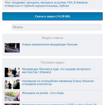
Теги:
неадекват
,
женщина
,
женщина за рулем
,
ГАИ
,
В Ижевске
,
отбиваться от буйной нарушительницы
,
буйная
Скачать видео (14.29 Мб)
Видео-ответы
Новые приключения маздаводки Леночки
Похожее видео
Маздаводка Леночка в суде. это шедевр актерского
мастерства ! (Ижевск)
Напавшую на полицейских ижевчанку Елену Ляшенко
отправили в изолятор
Женщина за рулем - это к беде.