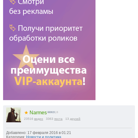
★
Narmes
660615
| 0
23516
видео
3363
поста
13
друзей
Добавлено: 17 февраля 2016 в 01:21
Категория:
Новости и политика