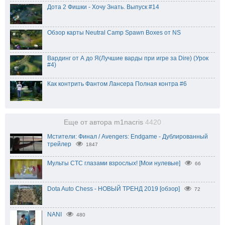
Дота 2 Фишки - Хочу Знать. Выпуск #14
Обзор карты Neutral Camp Spawn Boxes от NS
Вардинг от А до Я(Лучшие варды при игре за Dire) (Урок
#4)
Как контрить Фантом Лансера Полная контра #6
Еще от автора m1nacris
4420
Мстители: Финал / Avengers: Endgame - Дублированный
трейлер
1847
Мульты СТС глазами взрослых! [Мои нулевые]
66
Dota Auto Chess - НОВЫЙ ТРЕНД 2019 [обзор]
72
NANI
480