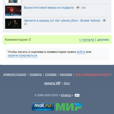
Выпустите монтажера из подвала
358
Звоните в скорую,тут бит убили (Zero - Bodak Yellow)
28
Комментарии
0
с начала
|
дерево
Чтобы писать и оценивать комментарии нужно
войти
или
зарегистрироваться
администрация
правила
справка
реклама
для правообладателей
|
|
|
|
|
оплата VIP
блог
|
Инфон
© 2008-2026 ООО «
»