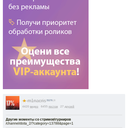
★
m1nacris
55279
| 0
4420
видео
6455
постов
27
друзей
Другие моменты со стримов\турниров
/channel/dota_2/?category=13788&page=1