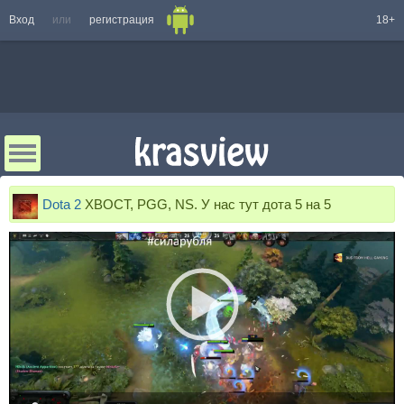
Вход
или
регистрация
18+
Dota 2
XBOCT, PGG, NS. У нас тут дота 5 на 5