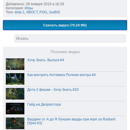
Добавлено: 28 января 2016 в 16:29
Категория:
Игры
Теги:
dota 2
,
XBOCT
,
PGG
,
JustNS
Скачать видео (70.24 Мб)
Похожее видео
Хочу Знать. Выпуск #4
Как контрить Антимага Полная контра #4
Дота 2 фишки - Хочу Знать #20
Гайд на Дизраптора
Вардинг от А до Я Лучшие варды при игре за Radiant
(Урок #3)