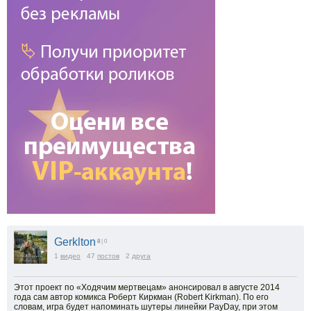
Gerklton
8
| 0
1
видео
47
постов
2
друга
Этот проект по «Ходячим мертвецам» анонсировал в августе 2014
года сам автор комикса Роберт Киркман (Robert Kirkman). По его
словам, игра будет напоминать шутеры линейки PayDay, при этом