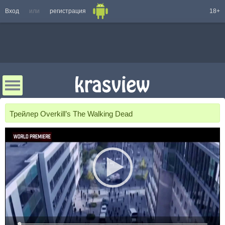
Вход
или
регистрация
18+
Трейлер Overkill’s The Walking Dead