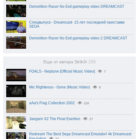
Demolition Racer No Exit gameplay video DREAMCAST
Спецвыпуск - Dreamcast- 15 лет последней приставке
SEGA
Demolition Racer No Exit gameplay video 2 DREAMCAST
Еще от автора Strik3r
285
FOALS - Neptune [Official Music Video]
7
Mic Righteous - Gone (Music Video)
6
aAa's Frag Collection 2002
116
Jaegarn X2 The Final Exertion
27
Redream The Best Sega Dreamcast Emulator! 4k Dreamcast
Emulation
34