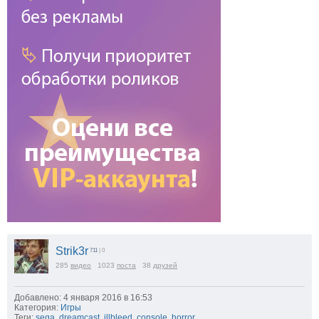
Strik3r
711
| 0
285
видео
1023
поста
38
друзей
Добавлено: 4 января 2016 в 16:53
Категория:
Игры
Теги:
sega
,
dreamcast
,
illbleed
,
console
,
horror