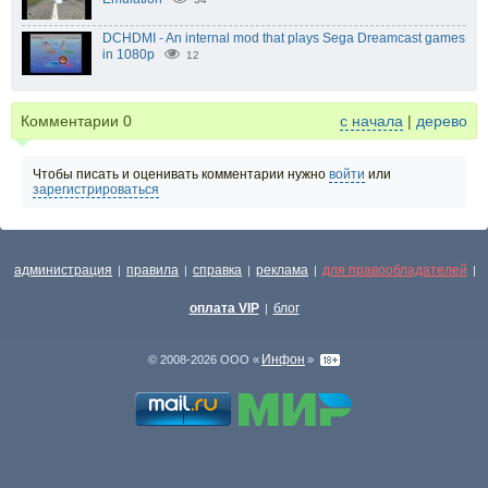
DCHDMI - An internal mod that plays Sega Dreamcast games
in 1080p
12
Комментарии
0
с начала
|
дерево
Чтобы писать и оценивать комментарии нужно
войти
или
зарегистрироваться
администрация
правила
справка
реклама
для правообладателей
|
|
|
|
|
оплата VIP
блог
|
Инфон
© 2008-2026 ООО «
»