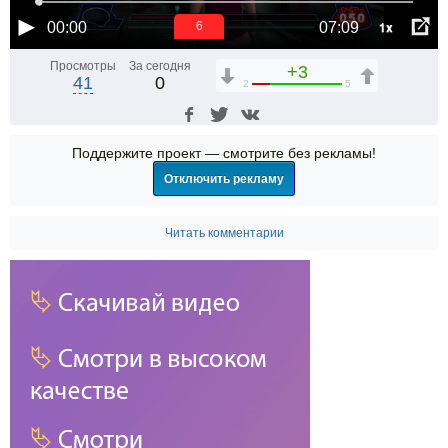
1x
00:00
07:09
6
Просмотры
За сегодня
+3
41
0
2
5
Поддержите проект — смотрите без рекламы!
Отключить рекламу
Читать комментарии