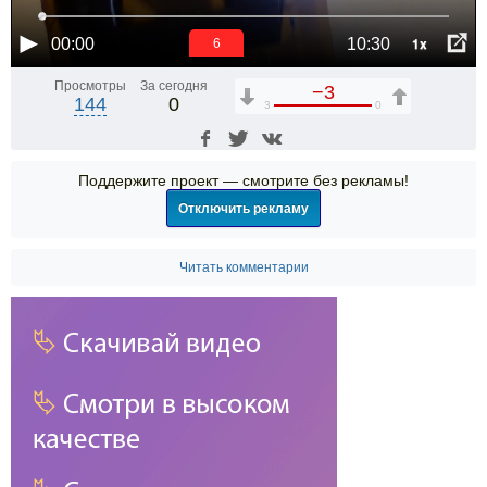
1x
00:00
10:30
6
Просмотры
За сегодня
−3
144
0
3
0
Поддержите проект — смотрите без рекламы!
Отключить рекламу
Читать комментарии