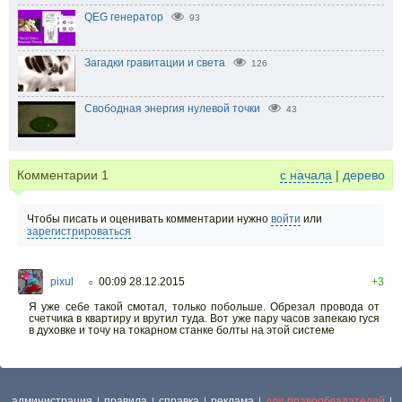
QEG генератор
93
Загадки гравитации и света
126
Свободная энергия нулевой точки
43
Комментарии
1
с начала
|
дерево
Чтобы писать и оценивать комментарии нужно
войти
или
зарегистрироваться
pixul
00:09 28.12.2015
+3
○
Я уже себе такой смотал, только побольше. Обрезал провода от
счетчика в квартиру и врутил туда. Вот уже пару часов запекаю гуся
в духовке и точу на токарном станке болты на этой системе
администрация
правила
справка
реклама
для правообладателей
|
|
|
|
|