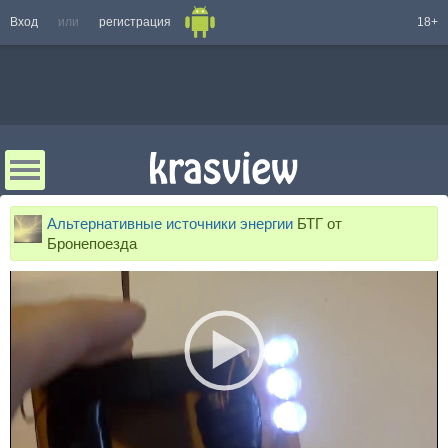
Вход
или
регистрация
18+
Альтернативные источники энергии
БТГ от
Бронепоезда