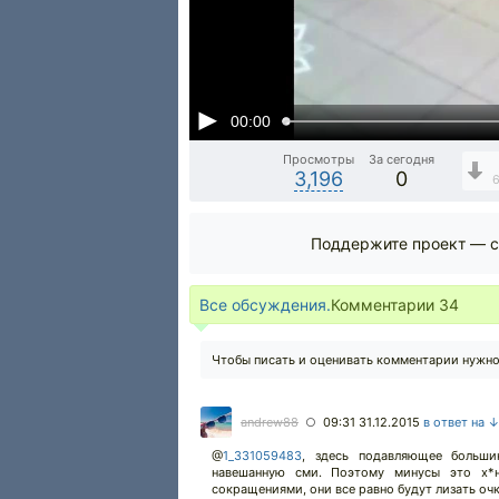
00:00
Просмотры
За сегодня
3,196
0
Поддержите проект — с
Все обсуждения.
Комментарии
34
Чтобы писать и оценивать комментарии нужн
andrew88
09:31 31.12.2015
в ответ на 
○
@
1_331059483
,
здесь подавляющее больши
навешанную сми. Поэтому минусы это х*н
сокращениями, они все равно будут лизать очко