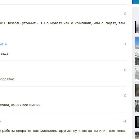
0
с.) Позволь уточнить. Ты о мразях как о компании, или о людях, там
 на ↓
-1
равда
0
 обратно.
0
пали, на них все шишки.
↓
-1
с работы сократят как миллионы других, ну и когда ты или твоя жена