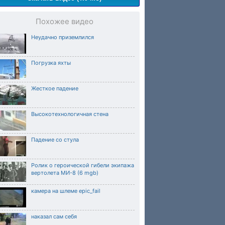
Похожее видео
Неудачно приземлился
Погрузка яхты
Жесткое падение
Высокотехнологичная стена
Падение со стула
Ролик о героической гибели экипажа
вертолета МИ-8 (6 mgb)
камера на шлеме epic_fail
наказал сам себя