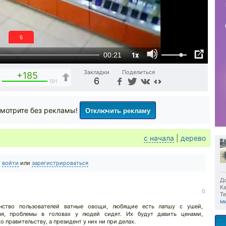
6
1x
00:21
Закладки
Поделиться
+185
6
6
191
Отключить рекламу
мотрите без рекламы!
с начала
|
дерево
о
войти
или
зарегистрироваться
До
Ка
↓
0
Те
м
нство пользователей ватные овощи, любящие есть лапшу с ушей,
я, проблемы в головах у людей сидят. Их будут давить ценами,
 правительству, а президент у них ни при делах.