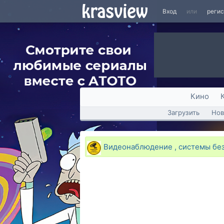
Вход
или
реги
Кино
Загрузить
Нов
Видеонаблюдение , системы без