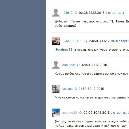
101612
02:36 31.12.2015
в ответ на ↓
○
@
Инсайт
,
Такое чувство, что это ТЦ Июнь Дн
работающих?
1_331059483
23:50 30.12.2015
в ответ
○
@
andrew88
,
а что вы его минусуете если это п
Asa Badi
12:40 30.12.2015
○
Которые без сколов и трещин вам же втюхают
VecseL
11:59 30.12.2015
○
Мне кажется консультанты данного магазина по
andrew88
09:02 30.12.2015
в ответ на 
○
@
stryk
,
твой путя будет виноват когда тебя 
пойдет закупаться в магазин, и ах**еет от цен