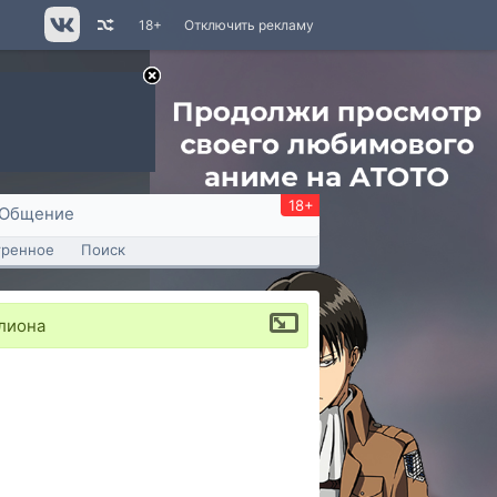
18+
Отключить рекламу
18+
Общение
тренное
Поиск
лиона