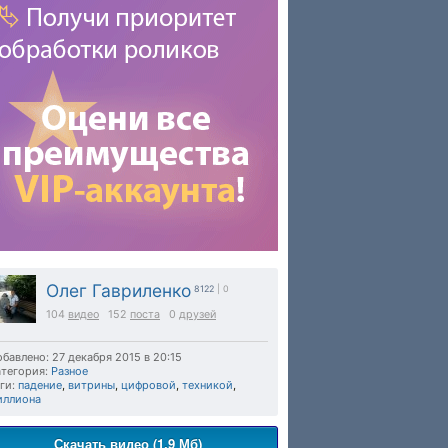
Олег Гавриленко
8122
| 0
104
видео
152
поста
0
друзей
бавлено: 27 декабря 2015 в 20:15
тегория:
Разное
ги:
падение
,
витрины
,
цифровой
,
техникой
,
иллиона
Скачать видео (1.9 Мб)