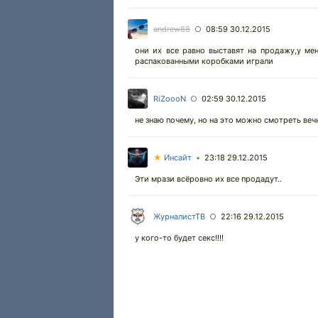
andrew88
08:59 30.12.2015
○
они их все равно выставят на продажу,у ме
распакованными коробками играли
RiZoooN
02:59 30.12.2015
○
не знаю почему, но на это можно смотреть веч
★
Инсайт
23:18 29.12.2015
•
Эти мрази всёровно их все продадут..
ЖурналистТВ
22:16 29.12.2015
○
у кого-то будет секс!!!!