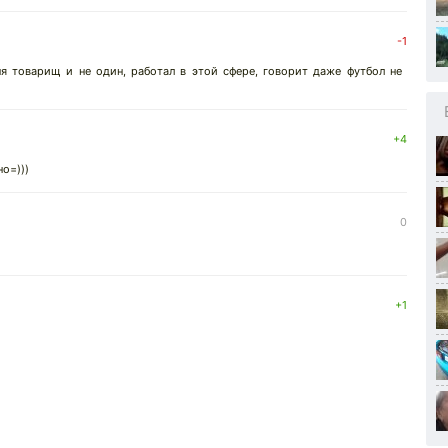
-1
ня товарищ и не один, работал в этой сфере, говорит даже футбол не
+4
но=)))
0
+1