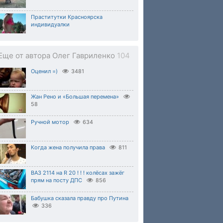
Праститутки Красноярска
индивидуалки
Еще от автора Олег Гавриленко
104
Оценил =)
3481
Жан Рено и «Большая перемена»
58
Ручной мотор
634
Когда жена получила права
811
ВАЗ 2114 на R 20 ! ! ! колёсах зажёг
прям на посту ДПС
856
Бабушка сказала правду про Путина
336