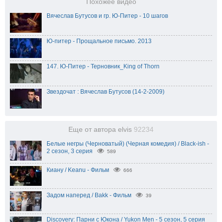
Похожее видео
Вячеслав Бутусов и гр. Ю-Питер - 10 шагов
Ю-питер - Прощальное письмо. 2013
147. Ю-Питер - Терновник_King of Thorn
Звездочат : Вячеслав Бутусов (14-2-2009)
Еще от автора elvis
92234
Белые негры (Черноватый) (Черная комедия) / Black-ish -
2 сезон, 3 серия
589
Киану / Keanu - Фильм
666
Задом наперед / Bakk - Фильм
39
Discovery: Парни с Юкона / Yukon Men - 5 сезон, 5 серия