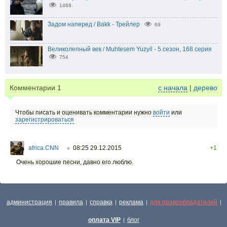
1468
Задом наперед / Bakk - Трейлер
69
Великолепный век / Muhtesem Yuzyil - 5 сезон, 168 серия
754
Комментарии
1
с начала
|
дерево
Чтобы писать и оценивать комментарии нужно
войти
или
зарегистрироваться
africa.CNN
08:25 29.12.2015
+1
○
Очень хорошие песни, давно его люблю.
администрация
правила
справка
реклама
для правообладателей
|
|
|
|
|
оплата VIP
блог
|