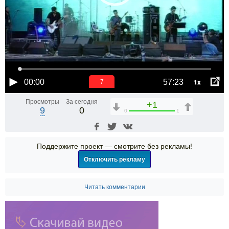
1x
00:00
57:23
6
Просмотры
За сегодня
+1
9
0
0
1
Поддержите проект — смотрите без рекламы!
Отключить рекламу
Читать комментарии