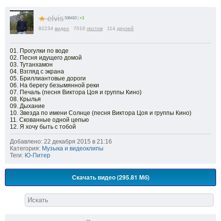
★
elvis
536410
|
+3
92234
видео
7016
постов
114
друзей
01. Прогулки по воде
02. Песня идущего домой
03. Тутанхамон
04. Взгляд с экрана
05. Бриллиантовые дороги
06. На берегу безымянной реки
07. Печаль (песня Виктора Цоя и группы Кино)
08. Крылья
09. Дыхание
10. Звезда по имени Солнце (песня Виктора Цоя и группы Кино)
11. Скованные одной цепью
12. Я хочу быть с тобой
Добавлено: 22 декабря 2015 в 21:16
Категория:
Музыка и видеоклипы
Теги:
Ю-Питер
Скачать видео (295.81 Мб)