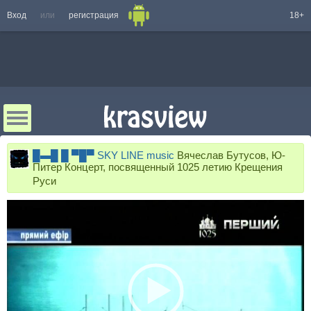
Вход
или
регистрация
18+
█▬█ █ ▀█▀ SKY LINE music
Вячеслав Бутусов, Ю-
Питер Концерт, посвященный 1025 летию Крещения
Руси