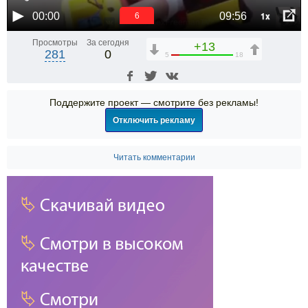
1x
00:00
09:56
6
Просмотры
За сегодня
+13
281
0
5
18
Поддержите проект — смотрите без рекламы!
Отключить рекламу
Читать комментарии