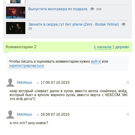
Выпустите монтажера из подвала
358
Звоните в скорую,тут бит убили (Zero - Bodak Yellow)
28
Комментарии
2
с начала
|
дерево
Чтобы писать и оценивать комментарии нужно
войти
или
зарегистрироваться
MikiMays
17:00 07.10.2015
0
○
некр который сливает дагон в хуска, вместо килла снайпера, войд,
который бьет в куполе жирного хуска, вместо верта с ХЕКСОМ. Мб
это втф дота?)
MikiMays
16:59 07.10.2015
0
○
а что это? шоу новое?