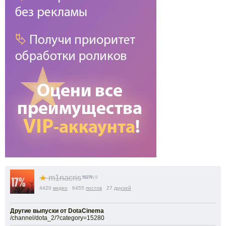
★
m1nacris
55279
| 0
4420
видео
6455
постов
27
друзей
Другие выпуски от DotaCinema
/channel/dota_2/?category=15280