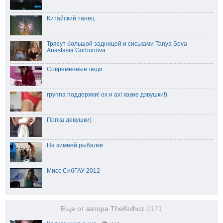
Китайский танец
Трясут большой задницей и сиськами Tanya Sova
Anastasia Gorbunova
Современные леди...
группа поддержки! ох и ах! какие дэвушки!)
Попка девушки)
На зимней рыбалке
Мисс СибГАУ 2012
Еще от автора TheKolhoz
2171