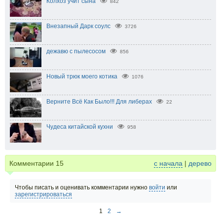
Колхоз учит сына
842
Внезапный Дарк соулс
3726
дежавю с пылесосом
856
Новый трюк моего котика
1076
Верните Всё Как Было!!! Для либерах
22
Чудеса китайской кухни
958
Комментарии
15
с начала
|
дерево
Чтобы писать и оценивать комментарии нужно
войти
или
зарегистрироваться
1
2
→