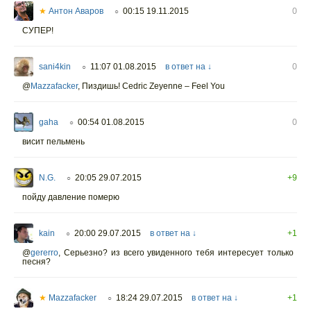
★
Антон Аваров
00:15 19.11.2015
0
○
СУПЕР!
sani4kin
11:07 01.08.2015
в ответ на ↓
0
○
@
Mazzafacker
,
Пиздишь! Cedric Zeyenne – Feel You
gaha
00:54 01.08.2015
0
○
висит пельмень
N.G.
20:05 29.07.2015
+9
○
пойду давление померю
kain
20:00 29.07.2015
в ответ на ↓
+1
○
@
gererro
,
Серьезно? из всего увиденного тебя интересует только
песня?
★
Mazzafacker
18:24 29.07.2015
в ответ на ↓
+1
○