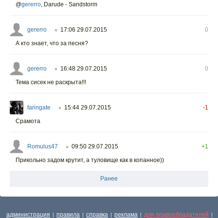
@
gererro
,
Darude - Sandstorm
gererro
17:06 29.07.2015
0
○
А кто знает, что за песня?
gererro
16:48 29.07.2015
0
○
Тема сисек не раскрыта!!!
faringate
15:44 29.07.2015
-1
○
Срамота
Romulus47
09:50 29.07.2015
+1
○
Прикольно задом крутит, а туловище как в копанное))
Ранее
администрация
правила
справка
реклама
для правообладателей
|
|
|
|
|