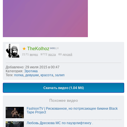
★
TheKolhoz
64061
| 0
2171
видео
9772
поста
60
друзей
Добавлено: 29 июля 2015 в 00:47
Категория:
Эротика
Теги:
попка
,
девушки
,
красота
,
залип
Скачать видео (1.04 Мб)
Похожее видео
FashionTV | Рискованное, но потрясающее бикини Black
Tape Project
Любовь Дрескова МС по пауэрлифтингу .